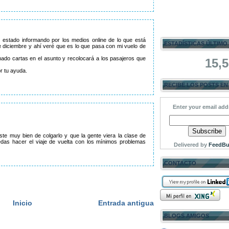
 estado informando por los medios online de lo que está
ESTADÍSTICAS ÚLTIMO
e diciembre y ahí veré que es lo que pasa con mi vuelo de
mado cartas en el asunto y recolocará a los pasajeros que
15,
r tu ayuda.
RECIBE LOS POSTS EN
Enter your email add
iste muy bien de colgarlo y que la gente viera la clase de
das hacer el viaje de vuelta con los mínimos problemas
Delivered by
FeedBu
CONTACTO
Inicio
Entrada antigua
BLOGS AMIGOS