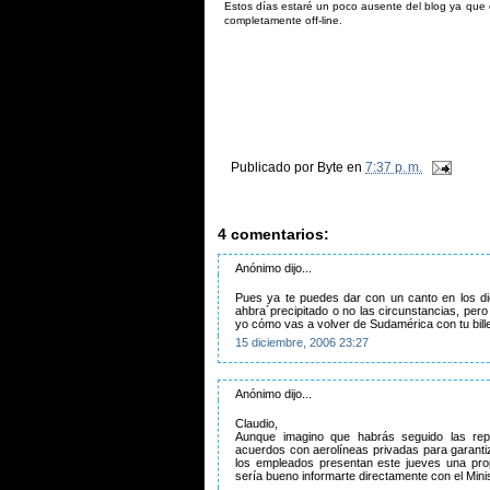
Estos días estaré un poco ausente del blog ya que
completamente off-line.
Publicado por
Byte
en
7:37 p. m.
4 comentarios:
Anónimo dijo...
Pues ya te puedes dar con un canto en los die
ahbra´precipitado o no las circunstancias, pero
yo cómo vas a volver de Sudamérica con tu bill
15 diciembre, 2006 23:27
Anónimo dijo...
Claudio,
Aunque imagino que habrás seguido las rep
acuerdos con aerolíneas privadas para garant
los empleados presentan este jueves una prop
sería bueno informarte directamente con el Minis