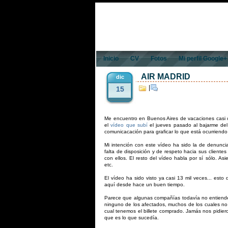
Inicio
CV
Fotos
Mi perfil Google+
AIR MADRID
dic
|
15
Me encuentro en Buenos Aires de vacaciones casi
el
vídeo que subí
el jueves pasado al bajarme del 
comunicacación para graficar lo que está ocurriend
Mi intención con este vídeo ha sido la de denunciar
falta de disposición y de respeto hacia sus clientes
con ellos. El resto del vídeo habla por sí sólo. As
etc.
El vídeo ha sido visto ya casi 13 mil veces... esto
aquí desde hace un buen tiempo.
Parece que algunas compañías todavía no entiende
ninguno de los afectados, muchos de los cuales no 
cual tenemos el billete comprado. Jamás nos pidier
que es lo que sucedía.