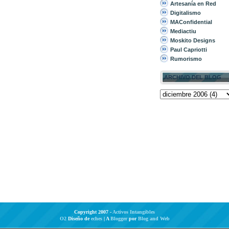
Artesanía en Red
Digitalismo
MAConfidential
Mediactiu
Moskito Designs
Paul Capriotti
Rumorismo
ARCHIVO DEL BLOG
Copyright 2007 -
Activos Intangibles
O2
Diseño de
eches
| A
Blogger
por
Blog and Web