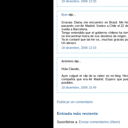
18 diciembre, 2006 12:33
Byte
dijo...
Gracias Diana..me encuentro en Brasil. Me he
pasando con Air Madrid. Vuelvo a Chile el 22 d
vuelta a Barcelona.
Tengo entendido que el gobierno chileno ha to
se encuentran fuera de sus destinos de origen.
Ya te contaré que tal me va...muchas gracias po
Un abrazo
18 diciembre, 2006 13:33
Anónimo dijo...
Hola Claudio,
Ayer colgué el clip de tu video en mi blog. Hic
compañía que era Air Madrid. Espero que pue
posibles.
18 diciembre, 2006 15:49
Publicar un comentario
Entrada más reciente
Suscribirse a:
Enviar comentarios (Atom)