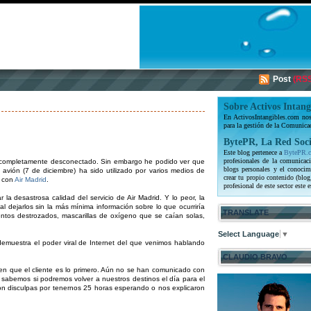
Post
(RSS
Sobre Activos Intang
En ActivosIntangibles.com nos 
para la gestión de la Comunica
BytePR, La Red Soci
Este blog pertenece a
BytePR.
profesionales de la comunicaci
 completamente desconectado. Sin embargo he podido ver que
blogs personales y el conocim
avión (7 de diciembre) ha sido utilizado por varios medios de
crear tu propio contenido (blog
o con
Air Madrid
.
profesional de este sector este e
 la desastrosa calidad del servicio de Air Madrid. Y lo peor, la
 al dejarlos sin la más mínima información sobre lo que ocurriría
TRANSLATE
ientos destrozados, mascarillas de oxígeno que se caían solas,
Select Language
▼
 demuestra el poder viral de Internet del que venimos hablando
CLAUDIO BRAVO
n que el cliente es lo primero. Aún no se han comunicado con
sabemos si podremos volver a nuestros destinos el día para el
on disculpas por tenernos 25 horas esperando o nos explicaron