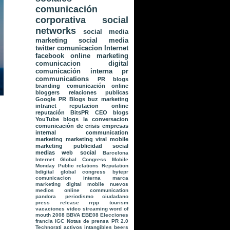
comunicación
corporativa
social
networks
social media
marketing
social media
twitter
comunicacion
Internet
facebook
online marketing
comunicacion digital
comunicación interna
pr
communications
PR
blogs
branding
comunicación online
bloggers
relaciones publicas
Google
PR Blogs
buz marketing
intranet
reputacion online
reputación
BitsPR
CEO blogs
YouTube
blogs la conversacion
comunicación de crisis
empresas
internal communication
marketing
marketing viral
mobile
marketing
publicidad
social
medias
web social
Barcelona
Internet Global Congress
Mobile
Monday
Public relations
Reputation
bdigital global congress
bytepr
comunicacion interna
marca
marketing digital
mobile
nuevos
medios
online communication
pandora
periodismo ciudadano
press release
rrpp
tourism
vacaciones
video streaming
word of
mouth
2008
BBVA
EBE08
Elecciones
francia
IGC
Notas de prensa
PR 2.0
Technorati
activos intangibles
beers