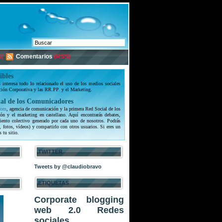
)
Comentarios
(RSS)
ibles
interesa todo lo relacionado el uso de los medios sociales
ción Corporativa y las RR.PP. y el Marketing.
al de los Comunicadores
com
, agencia de comunicación y la primera Red Social de los
ón y el marketing en castellano. Aquí encontrarás debates,
iento colectivo generado por cada uno de nosotros. Podrás
, fotos, vídeos) y compartirlo con otros usuarios. Si eres un
s tu sitio.
TWITTER
Tweets by @claudiobravo
ETIQUETAS
Corporate blogging
web 2.0
Redes
sociales