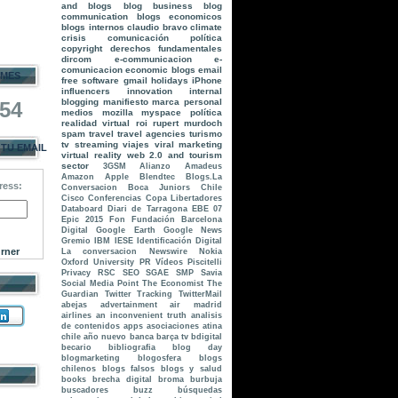
and blogs
blog business
blog
communication
blogs economicos
blogs internos
claudio bravo
climate
crisis
comunicación política
copyright
derechos fundamentales
dircom
e-communicacion
e-
comunicacion
economic blogs
email
 MES
free software
gmail
holidays
iPhone
influencers
innovation
internal
blogging
manifiesto
marca personal
554
medios
mozilla
myspace
política
realidad virtual
roi
rupert murdoch
spam
travel
travel agencies
turismo
tv streaming
viajes
viral marketing
 TU EMAIL
virtual reality
web 2.0 and tourism
sector
3GSM
Alianzo
Amadeus
Amazon
Apple
Blendtec
Blogs.La
ress:
Conversacion
Boca Juniors
Chile
Cisco
Conferencias
Copa Libertadores
Databoard
Diari de Tarragona
EBE 07
Epic 2015
Fon
Fundación Barcelona
Digital
Google Earth
Google News
Gremio
IBM
IESE
Identificación Digital
rner
La conversacion
Newswire
Nokia
Oxford University
PR Vídeos
Piscitelli
Privacy
RSC
SEO
SGAE
SMP
Savia
Social Media Point
The Economist
The
Guardian
Twitter Tracking
TwitterMail
abejas
advertainment
air madrid
airlines
an inconvenient truth
analisis
de contenidos
apps
asociaciones
atina
chile
año nuevo
banca
barça tv
bdigital
becario
bibliografia
blog day
blogmarketing
blogosfera
blogs
chilenos
blogs falsos
blogs y salud
books
brecha digital
broma
burbuja
buscadores
buzz
búsquedas