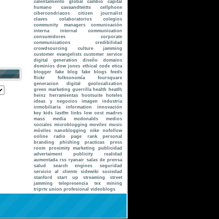
calentamiento global
cambio
capital
humano
cavaandtwitts
cellphone
cibercondriacos
citizen journalist
claves
colaboratorios
colegios
community managers
comunicación
interna internal communication
consumidores
corporate
communications
credibilidad
crowdsourcing
culture jamming
customer evangelists
customer service
digital generation
diseño
domains
dominios
dow jones
ethical code
etica
blogger
fake blog
fake blogs
feeds
flickr
folksonomía
foursquare
generacion digital
geolocalization
green marketing
guerrilla
health
heatlh
heinz
herramientas
hootsuite
hoteles
ideas y negocios
imagen
industria
inmobiliaria
information
innovación
key
kids
lastfm
links
low cost
madres
mass media
mcdonalds
medios
sociales
microblogging
moviles
music
móviles
nanoblogging
nike
nofollow
online radio
page rank
personal
branding
phishing
practicas
press
room
proximity marketing
publicidad
advertaiment
publicity
realidad
aumentada
rss
ryanair
salas de prensa
salud
search engines
seguridad
servicio al cliente
sidewiki
sociedad
stanford
start up
streaming
street
jamming
telepresencia
tex mining
triprtv
union profesional
videoblogs