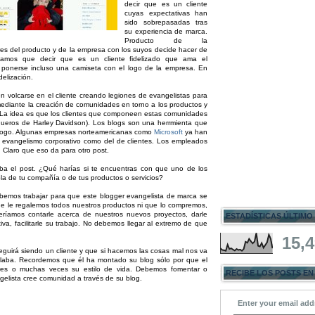
decir que es un cliente
cuyas expectativas han
sido sobrepasadas tras
su experiencia de marca.
Producto de la
ores del producto y de la empresa con los suyos decide hacer de
odríamos que decir que es un cliente fidelizado que ama el
 y ponerse incluso una camiseta con el logo de la empresa. En
delización.
 volcarse en el cliente creando legiones de evangelistas para
 mediante la creación de comunidades en torno a los productos y
s. La idea es que los clientes que componeen estas comunidades
queros de Harley Davidson). Los blogs son una herrmienta que
iálogo. Algunas empresas norteamericanas como
Microsoft
ya han
 evangelismo corporativo como del de clientes. Los empleados
 Claro que eso da para otro post.
ba el post. ¿Qué harías si te encuentras con que uno de los
a de tu compañía o de tus productos o servicios?
bemos trabajar para que este blogger evangelista de marca se
ue le regalemos todos nuestros productos ni que lo compremos,
eríamos contarle acerca de nuestros nuevos proyectos, darle
ESTADÍSTICAS ÚLTIMO
iva, facilitarle su trabajo. No debemos llegar al extremo de que
15,
eguirá siendo un cliente y que si hacemos las cosas mal nos va
 alaba. Recordemos que él ha montado su blog sólo por que el
res o muchas veces su estilo de vida. Debemos fomentar o
RECIBE LOS POSTS EN
elista cree comunidad a través de su blog.
Enter your email add