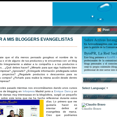
Post
(RSS
 A MIS BLOGGERS EVANGELISTAS
Sobre Activos Intang
En ActivosIntangibles.com nos 
para la gestión de la Comunica
BytePR, La Red Soci
nate que el día menos pensado
googleas
el nombre de tu
Este blog pertenece a
BytePR.
profesionales de la comunicaci
a o el de alguno de tus productos y te encuentras con un blog
blogs personales y el conocim
do íntegramente a alabar a tu compañía o a tus productos o
crear tu propio contenido (blog
ios... ¿Qué debes hacer? ¿Mimarlo para que siga hablando bien
profesional de este sector este e
empresa? ¿Ignorarlo? ¿Entregarle información privilegiada sobre
s proyectos? ¿Regalarle productos o descuentos para su
a compra? ¿Ficharlo para realice la misma acción desde dentro
TRANSLATE
empresa?
rcoles pasado mientras nos encontrábamos dando unos cursos
Select Language
▼
cos de blogging en
Inforpress
Madrid junto a
Enrique Dans
y un
de damas muy interesasas en la blogósfera, surgió un pequeño
CLAUDIO BRAVO
 sobre este tema que me ha hecho reflexionar durante estos
días.
Lo primero que me
gustaría hacer es
intentar definir al
Claudio Bravo
evangelista de marca.
Creo que podríamos