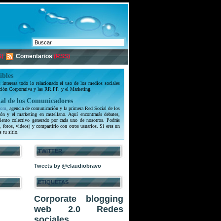
)
Comentarios
(RSS)
ibles
interesa todo lo relacionado el uso de los medios sociales
ción Corporativa y las RR.PP. y el Marketing.
al de los Comunicadores
com
, agencia de comunicación y la primera Red Social de los
ón y el marketing en castellano. Aquí encontrarás debates,
iento colectivo generado por cada uno de nosotros. Podrás
, fotos, vídeos) y compartirlo con otros usuarios. Si eres un
s tu sitio.
TWITTER
Tweets by @claudiobravo
ETIQUETAS
Corporate blogging
web 2.0
Redes
sociales