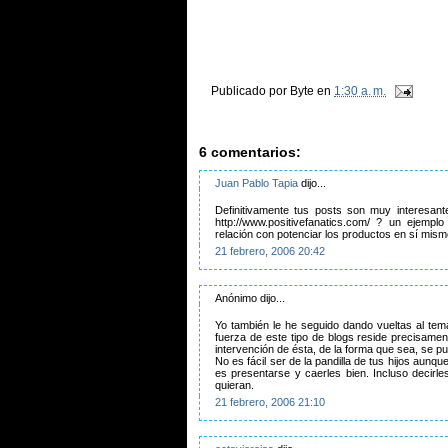
Publicado por
Byte
en
1:30 a. m.
6 comentarios:
Juan Pablo Tapia
dijo...
Definitivamente tus posts son muy interesant
http://www.positivefanatics.com/ ? un ejempl
relación con potenciar los productos en sí mism
21 febrero, 2006 20:42
Anónimo dijo...
Yo también le he seguido dando vueltas al tem
fuerza de este tipo de blogs reside precisamen
intervención de ésta, de la forma que sea, se p
No es fácil ser de la pandilla de tus hijos aunq
es presentarse y caerles bien. Incluso decirle
quieran.
21 febrero, 2006 21:10