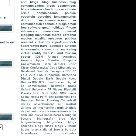
and blogs
blog business
blog
communication
blogs economicos
blogs internos
claudio bravo
climate
crisis
comunicación política
copyright
derechos fundamentales
rner
dircom
e-communicacion
e-
comunicacion
economic blogs
email
free software
gmail
holidays
iPhone
influencers
innovation
internal
blogging
manifiesto
marca personal
medios
mozilla
myspace
política
realidad virtual
roi
rupert murdoch
spam
travel
travel agencies
turismo
tv streaming
viajes
viral marketing
virtual reality
web 2.0 and tourism
sector
3GSM
Alianzo
Amadeus
Amazon
Apple
Blendtec
Blogs.La
Conversacion
Boca Juniors
Chile
Cisco
Conferencias
Copa Libertadores
Databoard
Diari de Tarragona
EBE 07
Epic 2015
Fon
Fundación Barcelona
Digital
Google Earth
Google News
Gremio
IBM
IESE
Identificación Digital
La conversacion
Newswire
Nokia
Oxford University
PR Vídeos
Piscitelli
Privacy
RSC
SEO
SGAE
SMP
Savia
Social Media Point
The Economist
The
Guardian
Twitter Tracking
TwitterMail
abejas
advertainment
air madrid
airlines
an inconvenient truth
analisis
de contenidos
apps
asociaciones
atina
chile
año nuevo
banca
barça tv
bdigital
becario
bibliografia
blog day
blogmarketing
blogosfera
blogs
chilenos
blogs falsos
blogs y salud
books
brecha digital
broma
burbuja
buscadores
buzz
búsquedas