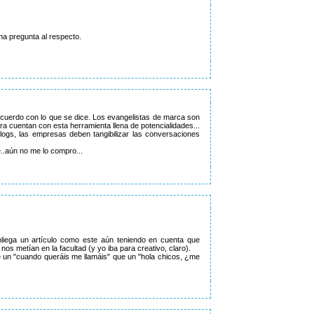
na pregunta al respecto.
ncuerdo con lo que se dice. Los evangelistas de marca son
ra cuentan con esta herramienta llena de potencialidades...
ogs, las empresas deben tangibilizar las conversaciones
e..aún no me lo compro...
spliega un artículo como este aún teniendo en cuenta que
nos metían en la facultad (y yo iba para creativo, claro).
e un "cuando queráis me llamáis" que un "hola chicos, ¿me