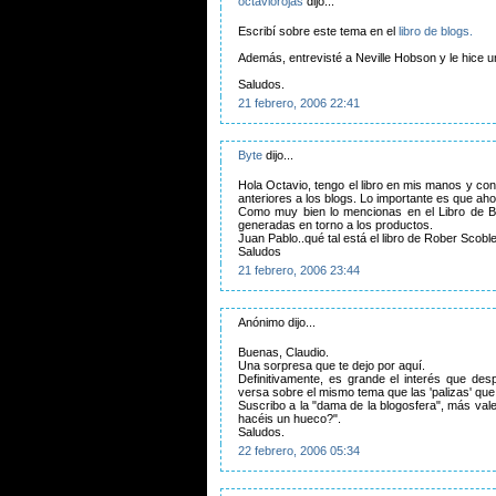
octaviorojas
dijo...
Escribí sobre este tema en el
libro de blogs.
Además, entrevisté a Neville Hobson y le hice u
Saludos.
21 febrero, 2006 22:41
Byte
dijo...
Hola Octavio, tengo el libro en mis manos y co
anteriores a los blogs. Lo importante es que aho
Como muy bien lo mencionas en el Libro de Bl
generadas en torno a los productos.
Juan Pablo..qué tal está el libro de Rober Scobl
Saludos
21 febrero, 2006 23:44
Anónimo dijo...
Buenas, Claudio.
Una sorpresa que te dejo por aquí.
Definitivamente, es grande el interés que de
versa sobre el mismo tema que las 'palizas' que 
Suscribo a la "dama de la blogosfera", más val
hacéis un hueco?".
Saludos.
22 febrero, 2006 05:34