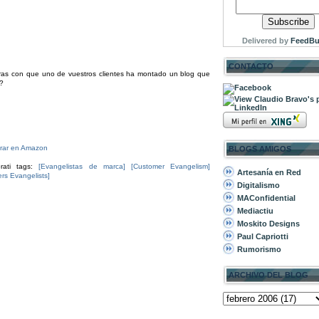
Delivered by
FeedBu
CONTACTO
tras con que uno de vuestros clientes ha montado un blog que
s?
rar en Amazon
BLOGS AMIGOS
rati tags:
[Evangelistas de marca]
[Customer Evangelism]
Artesanía en Red
rs Evangelists]
Digitalismo
MAConfidential
Mediactiu
Moskito Designs
Paul Capriotti
Rumorismo
ARCHIVO DEL BLOG