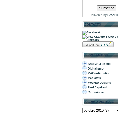
Delivered by
FeedBu
CONTACTO
BLOGS AMIGOS
Artesanía en Red
Digitalismo
MAConfidential
Mediactiu
Moskito Designs
Paul Capriotti
Rumorismo
ARCHIVO DEL BLOG