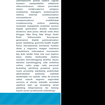
calentamiento global
cambio
capital
humano
cavaandtwitts
cellphone
cibercondriacos
citizen journalist
claves
colaboratorios
colegios
community managers
comunicación
interna internal communication
consumidores
corporate
communications
credibilidad
crowdsourcing
culture jamming
customer evangelists
customer service
digital generation
diseño
domains
dominios
dow jones
ethical code
etica
blogger
fake blog
fake blogs
feeds
flickr
folksonomía
foursquare
generacion digital
geolocalization
green marketing
guerrilla
health
heatlh
heinz
herramientas
hootsuite
hoteles
ideas y negocios
imagen
industria
inmobiliaria
information
innovación
key
kids
lastfm
links
low cost
madres
mass media
mcdonalds
medios
sociales
microblogging
moviles
music
móviles
nanoblogging
nike
nofollow
online radio
page rank
personal
branding
phishing
practicas
press
room
proximity marketing
publicidad
advertaiment
publicity
realidad
aumentada
rss
ryanair
salas de prensa
salud
search engines
seguridad
servicio al cliente
sidewiki
sociedad
stanford
start up
streaming
street
jamming
telepresencia
tex mining
triprtv
union profesional
videoblogs