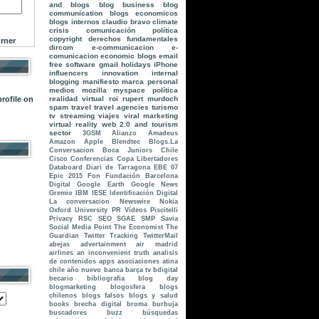
and blogs
blog business
blog
communication
blogs economicos
blogs internos
claudio bravo
climate
crisis
comunicación política
copyright
derechos fundamentales
rner
dircom
e-communicacion
e-
comunicacion
economic blogs
email
free software
gmail
holidays
iPhone
influencers
innovation
internal
blogging
manifiesto
marca personal
medios
mozilla
myspace
política
realidad virtual
roi
rupert murdoch
spam
travel
travel agencies
turismo
tv streaming
viajes
viral marketing
virtual reality
web 2.0 and tourism
sector
3GSM
Alianzo
Amadeus
Amazon
Apple
Blendtec
Blogs.La
Conversacion
Boca Juniors
Chile
Cisco
Conferencias
Copa Libertadores
Databoard
Diari de Tarragona
EBE 07
Epic 2015
Fon
Fundación Barcelona
Digital
Google Earth
Google News
Gremio
IBM
IESE
Identificación Digital
La conversacion
Newswire
Nokia
Oxford University
PR Vídeos
Piscitelli
Privacy
RSC
SEO
SGAE
SMP
Savia
Social Media Point
The Economist
The
Guardian
Twitter Tracking
TwitterMail
abejas
advertainment
air madrid
airlines
an inconvenient truth
analisis
de contenidos
apps
asociaciones
atina
chile
año nuevo
banca
barça tv
bdigital
becario
bibliografia
blog day
blogmarketing
blogosfera
blogs
chilenos
blogs falsos
blogs y salud
books
brecha digital
broma
burbuja
buscadores
buzz
búsquedas