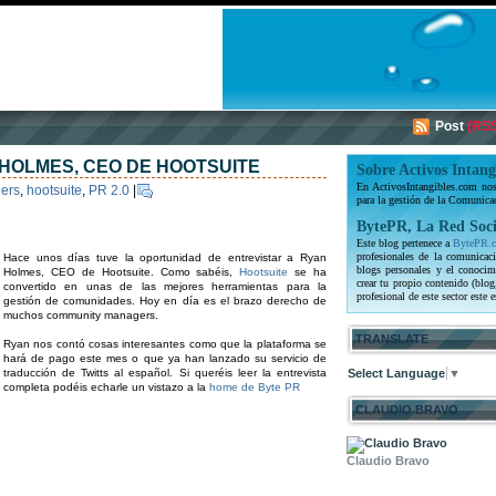
Post
(RSS
 HOLMES, CEO DE HOOTSUITE
Sobre Activos Intang
En ActivosIntangibles.com nos 
ers
,
hootsuite
,
PR 2.0
|
para la gestión de la Comunica
BytePR, La Red Soci
Este blog pertenece a
BytePR.
profesionales de la comunicaci
Hace unos días tuve la oportunidad de entrevistar a Ryan
blogs personales y el conocim
Holmes, CEO de Hootsuite. Como sabéis,
Hootsuite
se ha
crear tu propio contenido (blog
convertido en unas de las mejores herramientas para la
profesional de este sector este e
gestión de comunidades. Hoy en día es el brazo derecho de
muchos community managers.
TRANSLATE
Ryan nos contó cosas interesantes como que la plataforma se
hará de pago este mes o que ya han lanzado su servicio de
traducción de Twitts al español. Si queréis leer la entrevista
Select Language
▼
completa podéis echarle un vistazo a la
home de Byte PR
CLAUDIO BRAVO
Claudio Bravo