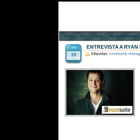
Inicio
CV
Fotos
Mi perfil Google+
ENTREVISTA A RYAN
oct
Etiquetas:
community manag
20