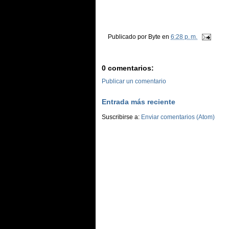
Publicado por
Byte
en
6:28 p. m.
0 comentarios:
Publicar un comentario
Entrada más reciente
Suscribirse a:
Enviar comentarios (Atom)