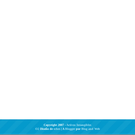
Copyright 2007 -
Activos Intangibles
O2
Diseño de
eches
| A
Blogger
por
Blog and Web