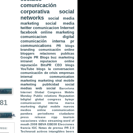
comunicación
corporativa
social
networks
social media
marketing
social media
twitter
comunicacion
Internet
facebook
online marketing
comunicacion digital
comunicación interna
pr
communications
PR
blogs
branding
comunicación online
bloggers
relaciones publicas
Google
PR Blogs
buz marketing
intranet
reputacion online
reputación
BitsPR
CEO blogs
YouTube
blogs la conversacion
comunicación de crisis
empresas
internal communication
marketing
marketing viral
mobile
marketing
publicidad
social
medias
web social
Barcelona
 MES
Internet Global Congress
Mobile
Monday
Public relations
Reputation
bdigital global congress
bytepr
681
comunicacion interna
marca
marketing digital
mobile
nuevos
medios
online communication
pandora
periodismo ciudadano
 TU EMAIL
press release
rrpp
tourism
vacaciones
video streaming
word of
mouth
2008
BBVA
EBE08
Elecciones
francia
IGC
Notas de prensa
PR 2.0
ress:
Technorati
activos intangibles
beers