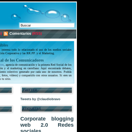
)
Comentarios
(RSS)
ibles
interesa todo lo relacionado el uso de los medios sociales
ción Corporativa y las RR.PP. y el Marketing.
al de los Comunicadores
com
, agencia de comunicación y la primera Red Social de los
ón y el marketing en castellano. Aquí encontrarás debates,
iento colectivo generado por cada uno de nosotros. Podrás
, fotos, vídeos) y compartirlo con otros usuarios. Si eres un
s tu sitio.
TWITTER
Tweets by @claudiobravo
ETIQUETAS
Corporate blogging
web 2.0
Redes
sociales