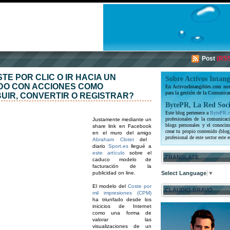
Post
(RSS
TE POR CLIC O IR HACIA UN
Sobre Activos Intang
DO CON ACCIONES COMO
En ActivosIntangibles.com nos 
para la gestión de la Comunica
UIR, CONVERTIR O REGISTRAR?
BytePR, La Red Soci
Este blog pertenece a
BytePR.
profesionales de la comunicaci
Justamente mediante un
blogs personales y el conocim
share link en Facebook
crear tu propio contenido (blog
en el muro del amigo
profesional de este sector este e
Abraham Clotet
del
diario
Sport.es
llegué a
este artículo
sobre el
TRANSLATE
caduco modelo de
facturación de la
publicidad on line.
Select Language
▼
El modelo del
Coste por
CLAUDIO BRAVO
mil impresiones (CPM)
ha triunfado desde los
inicicios de Internet
como una forma de
valorar las
visualizaciones de un