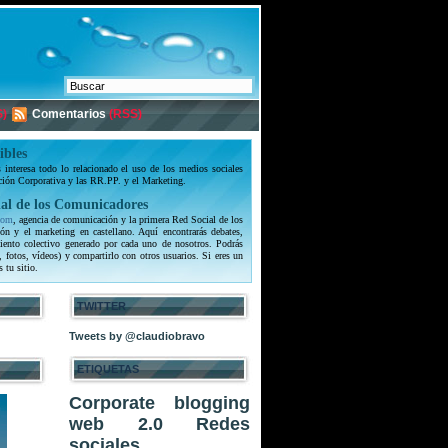
)
Comentarios
(RSS)
ibles
interesa todo lo relacionado el uso de los medios sociales
ción Corporativa y las RR.PP. y el Marketing.
al de los Comunicadores
com
, agencia de comunicación y la primera Red Social de los
ón y el marketing en castellano. Aquí encontrarás debates,
iento colectivo generado por cada uno de nosotros. Podrás
, fotos, vídeos) y compartirlo con otros usuarios. Si eres un
s tu sitio.
TWITTER
Tweets by @claudiobravo
ETIQUETAS
Corporate blogging
web 2.0
Redes
sociales