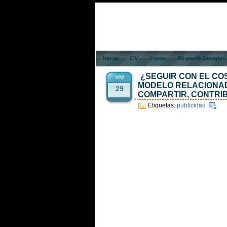
Inicio
CV
Fotos
Mi perfil Google+
¿SEGUIR CON EL COS
sep
MODELO RELACIONA
29
COMPARTIR, CONTRIB
Etiquetas:
publicidad
|