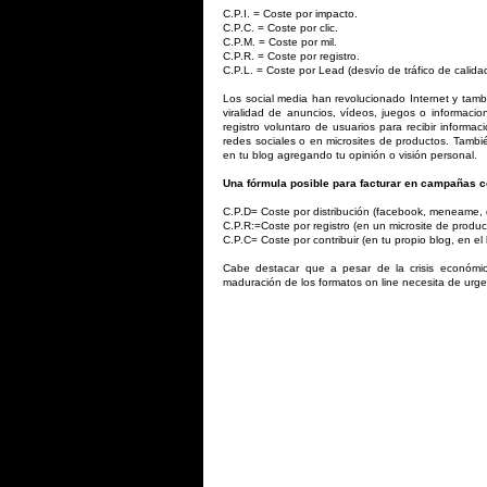
C.P.I. = Coste por impacto.
C.P.C. = Coste por clic.
C.P.M. = Coste por mil.
C.P.R. = Coste por registro.
C.P.L. = Coste por Lead (desvío de tráfico de calidad
Los social media han revolucionado Internet y tambi
viralidad de anuncios, vídeos, juegos o informaci
registro voluntaro de usuarios para recibir informa
redes sociales o en microsites de productos. Tambié
en tu blog agregando tu opinión o visión personal.
Una fórmula posible para facturar en campañas c
C.P.D= Coste por distribución (facebook, meneame, del
C.P.R:=Coste por registro (en un microsite de produ
C.P.C= Coste por contribuir (en tu propio blog, en el
Cabe destacar que a pesar de la crisis económic
maduración de los formatos on line necesita de urge