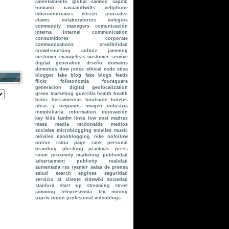
calentamiento global
cambio
capital
humano
cavaandtwitts
cellphone
cibercondriacos
citizen journalist
claves
colaboratorios
colegios
community managers
comunicación
interna internal communication
consumidores
corporate
communications
credibilidad
crowdsourcing
culture jamming
customer evangelists
customer service
digital generation
diseño
domains
dominios
dow jones
ethical code
etica
blogger
fake blog
fake blogs
feeds
flickr
folksonomía
foursquare
generacion digital
geolocalization
green marketing
guerrilla
health
heatlh
heinz
herramientas
hootsuite
hoteles
ideas y negocios
imagen
industria
inmobiliaria
information
innovación
key
kids
lastfm
links
low cost
madres
mass media
mcdonalds
medios
sociales
microblogging
moviles
music
móviles
nanoblogging
nike
nofollow
online radio
page rank
personal
branding
phishing
practicas
press
room
proximity marketing
publicidad
advertaiment
publicity
realidad
aumentada
rss
ryanair
salas de prensa
salud
search engines
seguridad
servicio al cliente
sidewiki
sociedad
stanford
start up
streaming
street
jamming
telepresencia
tex mining
triprtv
union profesional
videoblogs