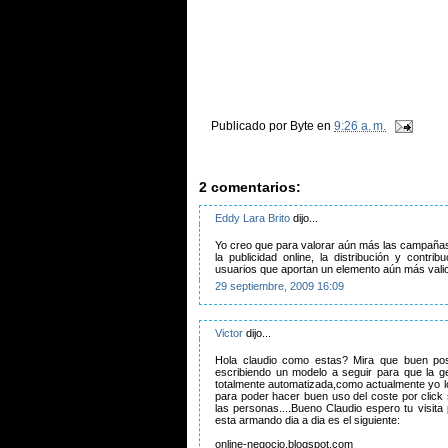
Publicado por
Byte
en
9:26 a. m.
2 comentarios:
Eddy Lara Brito
dijo...
Yo creo que para valorar aún más las campañas e
la publicidad online, la distribución y contr
usuarios que aportan un elemento aún más valios
29 septiembre, 2009 16:09
Victor
dijo...
Hola claudio como estas? Mira que buen post
escribiendo un modelo a seguir para que la ge
totalmente automatizada,como actualmente yo l
para poder hacer buen uso del coste por click 
las personas....Bueno Claudio espero tu visita
esta armando dia a dia es el siguiente:
online-negocio.blogspot.com