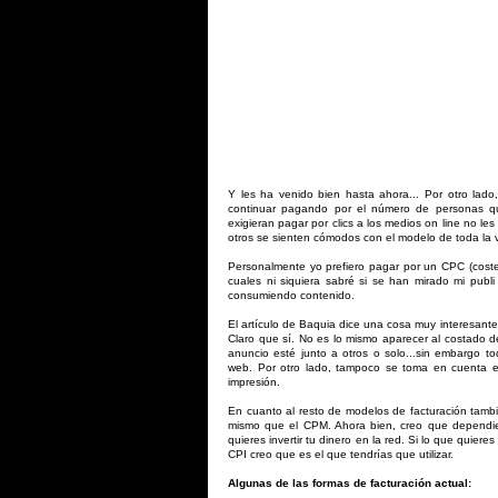
Y les ha venido bien hasta ahora... Por otro lado
continuar pagando por el número de personas qu
exigieran pagar por clics a los medios on line no le
otros se sienten cómodos con el modelo de toda la vi
Personalmente yo prefiero pagar por un CPC (coste 
cuales ni siquiera sabré si se han mirado mi publ
consumiendo contenido.
El artículo de Baquia dice una cosa muy interesant
Claro que sí. No es lo mismo aparecer al costado 
anuncio esté junto a otros o solo...sin embargo 
web. Por otro lado, tampoco se toma en cuenta e
impresión.
En cuanto al resto de modelos de facturación tambi
mismo que el CPM. Ahora bien, creo que dependi
quieres invertir tu dinero en la red. Si lo que qui
CPI creo que es el que tendrías que utilizar.
Algunas de las formas de facturación actual: