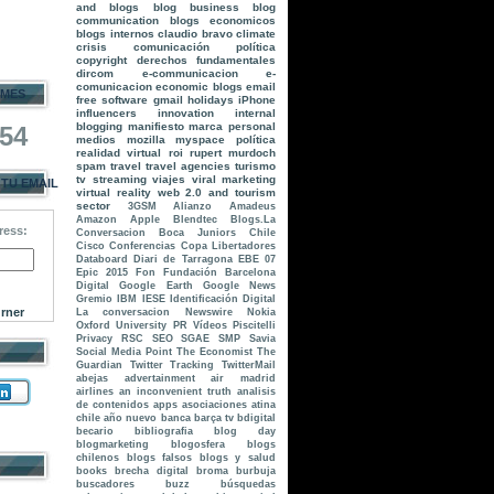
and blogs
blog business
blog
communication
blogs economicos
blogs internos
claudio bravo
climate
crisis
comunicación política
copyright
derechos fundamentales
dircom
e-communicacion
e-
comunicacion
economic blogs
email
 MES
free software
gmail
holidays
iPhone
influencers
innovation
internal
blogging
manifiesto
marca personal
554
medios
mozilla
myspace
política
realidad virtual
roi
rupert murdoch
spam
travel
travel agencies
turismo
tv streaming
viajes
viral marketing
 TU EMAIL
virtual reality
web 2.0 and tourism
sector
3GSM
Alianzo
Amadeus
Amazon
Apple
Blendtec
Blogs.La
ress:
Conversacion
Boca Juniors
Chile
Cisco
Conferencias
Copa Libertadores
Databoard
Diari de Tarragona
EBE 07
Epic 2015
Fon
Fundación Barcelona
Digital
Google Earth
Google News
Gremio
IBM
IESE
Identificación Digital
rner
La conversacion
Newswire
Nokia
Oxford University
PR Vídeos
Piscitelli
Privacy
RSC
SEO
SGAE
SMP
Savia
Social Media Point
The Economist
The
Guardian
Twitter Tracking
TwitterMail
abejas
advertainment
air madrid
airlines
an inconvenient truth
analisis
de contenidos
apps
asociaciones
atina
chile
año nuevo
banca
barça tv
bdigital
becario
bibliografia
blog day
blogmarketing
blogosfera
blogs
chilenos
blogs falsos
blogs y salud
books
brecha digital
broma
burbuja
buscadores
buzz
búsquedas