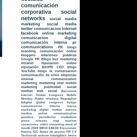
comunicación
corporativa
social
networks
social media
marketing
social media
twitter
comunicacion
Internet
facebook
online marketing
comunicacion digital
comunicación interna
pr
communications
PR
blogs
branding
comunicación online
bloggers
relaciones publicas
Google
PR Blogs
buz marketing
intranet
reputacion online
reputación
BitsPR
CEO blogs
YouTube
blogs la conversacion
comunicación de crisis
empresas
internal communication
marketing
marketing viral
mobile
marketing
publicidad
social
medias
web social
Barcelona
Internet Global Congress
Mobile
Monday
Public relations
Reputation
bdigital global congress
bytepr
comunicacion interna
marca
marketing digital
mobile
nuevos
medios
online communication
pandora
periodismo ciudadano
press release
rrpp
tourism
vacaciones
video streaming
word of
mouth
2008
BBVA
EBE08
Elecciones
francia
IGC
Notas de prensa
PR 2.0
Technorati
activos intangibles
beers