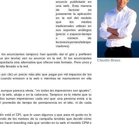
anuncio publicitario en
una web. Esta manera
de facturar es
justamente la aplicación
en la red del modelo
que los medios
tradicionales utilizan en
sus soportes análogos
(precio x espacio-tiempo
x número de
lectores/oyentes/telespe
ctadores)
, los anunciantes tampoco han querido dar el giro y prefieren
e (en teoría) ven su anuncio en la red. Si los anunciantes
Claudio Bravo
s quedaría otra alternativa que ofrecer este formato. Pero unos y
da llevado a la red.
por clic) un precio más alto que pagar por mil impactos de los
i cuando entraron a la web o mientras se mantuvieron en ella
e aunque parezca obvia.."
no todas las impresiones son iguales"
.
de la web, abajo o en la cabecera. Tampoco es lo mismo que tu
todos suman impresiones cada vez que una persona entra a la
l promedio de tiempo de permanencia en el sitio, ni de cada
én está el CPI, que lo usan algunos y que para mi gusto es lo
endo de los motivos de tu campaña tendrás que decidir cómo
eres es hacer branding más que vender en tu web el modelo CPM o