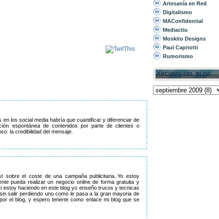
Artesanía en Red
Digitalismo
MAConfidential
Mediactiu
Moskito Designs
Paul Capriotti
Rumorismo
ARCHIVO DEL BLOG
n los social media habría que cuantificar y diferenciar de
ibución espontánea de contenidos por parte de clientes o
o: la credibilidad del mensaje.
 sobre el coste de una campaña publicitaria..Yo estoy
nte pueda realizar un negocio online de forma gratuita y
o estoy haciendo en este blog yo enseño trucos y tecnicas
sin salir perdiendo uno como le pasa a la gran mayoria de
 por el blog, y espero tenerte como enlace mi blog que se