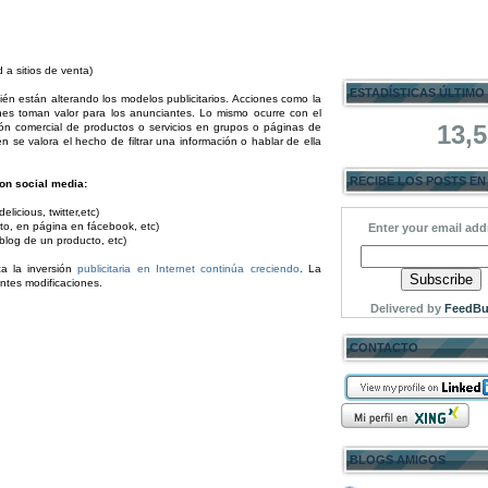
 a sitios de venta)
ESTADÍSTICAS ÚLTIMO
én están alterando los modelos publicitarios. Acciones como la
ones toman valor para los anunciantes. Lo mismo ocurre con el
13,
ción comercial de productos o servicios en grupos o páginas de
n se valora el hecho de filtrar una información o hablar de ella
RECIBE LOS POSTS EN
on social media:
icious, twitter,etc)
cto, en página en fácebook, etc)
Enter your email add
 blog de un producto, etc)
a la inversión
publicitaria en Internet continúa creciendo
. La
ntes modificaciones.
Delivered by
FeedBu
CONTACTO
BLOGS AMIGOS