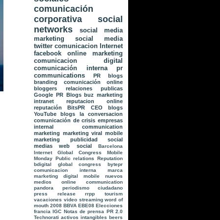
comunicación
corporativa
social
networks
social media
marketing
social media
twitter
comunicacion
Internet
facebook
online marketing
comunicacion digital
comunicación interna
pr
communications
PR
blogs
branding
comunicación online
bloggers
relaciones publicas
Google
PR Blogs
buz marketing
intranet
reputacion online
reputación
BitsPR
CEO blogs
YouTube
blogs la conversacion
comunicación de crisis
empresas
internal communication
marketing
marketing viral
mobile
marketing
publicidad
social
medias
web social
Barcelona
Internet Global Congress
Mobile
Monday
Public relations
Reputation
bdigital global congress
bytepr
comunicacion interna
marca
marketing digital
mobile
nuevos
medios
online communication
pandora
periodismo ciudadano
press release
rrpp
tourism
vacaciones
video streaming
word of
mouth
2008
BBVA
EBE08
Elecciones
francia
IGC
Notas de prensa
PR 2.0
Technorati
activos intangibles
beers