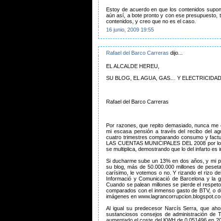
Estoy de acuerdo en que los contenidos supone
aún así, a bote pronto y con ese presupuesto,
contenidos, y creo que no es el caso.
16 junio, 2009 19:55
Rafael del Barco Carreras
dijo...
EL ALCALDE HEREU,
SU BLOG, EL AGUA, GAS… Y ELECTRICIDAD
Rafael del Barco Carreras
Por razones, que repito demasiado, nunca me o
mi escasa pensión a través del recibo del ag
cuatro trimestres comparando consumo y factu
LAS CUENTAS MUNICIPALES DEL 2008 por los c
se multiplica, demostrando que lo del infarto es
Si ducharme sube un 13% en dos años, y mi pe
su blog, más de 50.000.000 millones de peset
carísimo, le votemos o no. Y rizando el rizo d
Informació y Comunicació de Barcelona y la g
Cuando se palean millones se pierde el respeto
comparados con el inmenso gasto de BTV, o de 
imágenes en www.lagrancorrupcion.blogspot.c
Al igual su predecesor Narcís Serra, que aho
sustanciosos consejos de administración de 
aumentado el coste del KWH de 0.051496 en 20