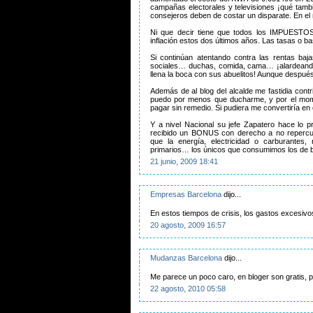
campañas electorales y televisiones ¡qué tamb
consejeros deben de costar un disparate. En e
Ni que decir tiene que todos los IMPUEST
inflación estos dos últimos años. Las tasas o ba
Si continúan atentando contra las rentas baj
sociales… duchas, comida, cama… ¡alardeando
llena la boca con sus abuelitos! Aunque después
Además de al blog del alcalde me fastidia contri
puedo por menos que ducharme, y por el mom
pagar sin remedio. Si pudiera me convertiría en o
Y a nivel Nacional su jefe Zapatero hace lo p
recibido un BONUS con derecho a no repercut
que la energía, electricidad o carburantes
primarios… los únicos que consumimos los de 
21 junio, 2009 18:41
Empresas Barcelona
dijo...
En estos tiempos de crisis, los gastos excesivo
20 agosto, 2009 16:57
Mudanzas Barcelona
dijo...
Me parece un poco caro, en bloger son gratis, p
22 agosto, 2010 05:58