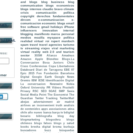
and blogs
blog business
blog
communication
blogs economicos
blogs internos
claudio bravo
climate
crisis
comunicación política
copyright
derechos fundamentales
dircom
e-communicacion
e-
comunicacion
economic blogs
email
 MES
free software
gmail
holidays
iPhone
influencers
innovation
internal
blogging
manifiesto
marca personal
medios
mozilla
myspace
política
 TU EMAIL
realidad virtual
roi
rupert murdoch
spam
travel
travel agencies
turismo
tv streaming
viajes
viral marketing
virtual reality
web 2.0 and tourism
ress:
sector
3GSM
Alianzo
Amadeus
Amazon
Apple
Blendtec
Blogs.La
Conversacion
Boca Juniors
Chile
Cisco
Conferencias
Copa Libertadores
Databoard
Diari de Tarragona
EBE 07
Epic 2015
Fon
Fundación Barcelona
rner
Digital
Google Earth
Google News
Gremio
IBM
IESE
Identificación Digital
La conversacion
Newswire
Nokia
Oxford University
PR Vídeos
Piscitelli
Privacy
RSC
SEO
SGAE
SMP
Savia
Social Media Point
The Economist
The
Guardian
Twitter Tracking
TwitterMail
abejas
advertainment
air madrid
airlines
an inconvenient truth
analisis
de contenidos
apps
asociaciones
atina
chile
año nuevo
banca
barça tv
bdigital
becario
bibliografia
blog day
blogmarketing
blogosfera
blogs
chilenos
blogs falsos
blogs y salud
books
brecha digital
broma
burbuja
buscadores
buzz
búsquedas