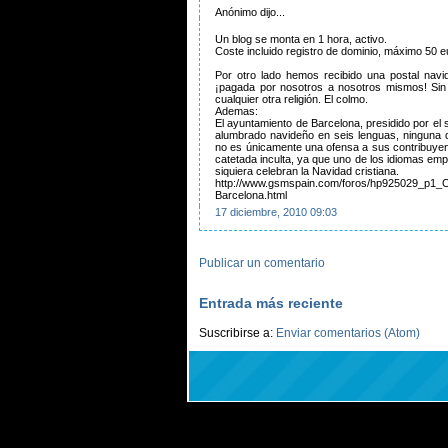
Anónimo dijo...
Un blog se monta en 1 hora, activo.
Coste incluido registro de dominio, máximo 50 e
Por otro lado hemos recibido una postal navi
¡pagada por nosotros a nosotros mismos! Sin
cualquier otra religión. El colmo.
Ademas:
El ayuntamiento de Barcelona, presidido por el so
alumbrado navideño en seis lenguas, ninguna d
no es únicamente una ofensa a sus contribuyen
catetada inculta, ya que uno de los idiomas emp
siquiera celebran la Navidad cristiana.
http://www.gsmspain.com/foros/hp925029_p1_Off-
Barcelona.html
17 diciembre, 2010 09:03
Publicar un comentario
Entrada más reciente
Suscribirse a:
Enviar comentarios (Atom)