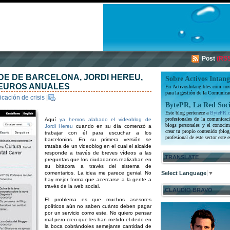
Post
(RSS
DE DE BARCELONA, JORDI HEREU,
Sobre Activos Intang
 EUROS ANUALES
En ActivosIntangibles.com nos 
para la gestión de la Comunica
cación de crisis
|
BytePR, La Red Soci
Este blog pertenece a
BytePR.
profesionales de la comunicaci
Aquí
ya hemos alabado el videoblog de
blogs personales y el conocim
Jordi Hereu
cuando en su día comenzó a
crear tu propio contenido (blog
trabajar con él para escuchar a los
profesional de este sector este e
barcelonins. En su primera versión se
trataba de un videoblog en el cual el alcalde
responde a través de breves vídeos a las
TRANSLATE
preguntas que los ciudadanos realizaban en
su bitácora a través del sistema de
comentarios. La idea me parece genial. No
Select Language
▼
hay mejor forma que acercarse a la gente a
través de la web social.
CLAUDIO BRAVO
El problema es que muchos asesores
políticos aún no saben cuánto deben pagar
por un servicio como este. No quiero pensar
mal pero creo que les han metido el dedo en
la boca cobrándoles semejante cantidad de