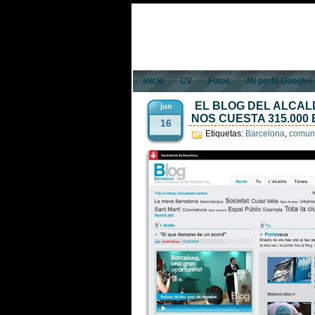
Inicio
CV
Fotos
Mi perfil Google+
EL BLOG DEL ALCAL
jun
NOS CUESTA 315.000
16
Etiquetas:
Barcelona
,
comuni