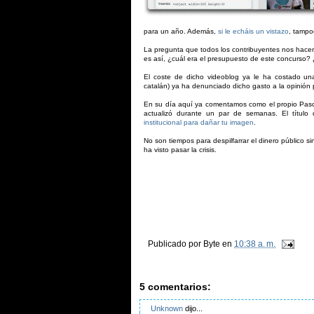
para un año. Además,
si le echáis un vistazo
, tampo
La pregunta que todos los contribuyentes nos hacem
es así, ¿cuál era el presupuesto de este concurso
El coste de dicho videoblog ya le ha costado una 
catalán) ya ha denunciado dicho gasto a la opinión
En su día aquí ya comentamos como el propio Pasc
actualizó durante un par de semanas. El título
institucional para dañar tu imagen
.
No son tiempos para despilfarrar el dinero público s
ha visto pasar la crisis.
Publicado por
Byte
en
10:38 a. m.
5 comentarios:
Unknown
dijo...