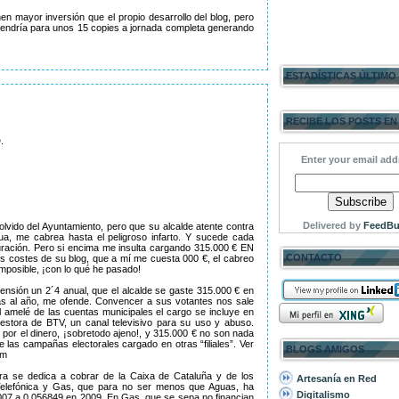
n mayor inversión que el propio desarrollo del blog, pero
 tendría para unos 15 copies a jornada completa generando
ESTADÍSTICAS ÚLTIMO
RECIBE LOS POSTS EN
.
Enter your email add
Delivered by
FeedBu
lvido del Ayuntamiento, pero que su alcalde atente contra
ua, me cabrea hasta el peligroso infarto. Y sucede cada
ración. Pero si encima me insulta cargando 315.000 € EN
CONTACTO
ostes de su blog, que a mí me cuesta 000 €, el cabreo
 imposible, ¡con lo qué he pasado!
nsión un 2´4 anual, que el alcalde se gaste 315.000 € en
as al año, me ofende. Convencer a sus votantes nos sale
el amelé de las cuentas municipales el cargo se incluye en
estora de BTV, un canal televisivo para su uso y abuso.
 por el dinero, ¡sobretodo ajeno!, y 315.000 € no son nada
las campañas electorales cargado en otras “filiales”. Ver
BLOGS AMIGOS
om
ra se dedica a cobrar de la Caixa de Cataluña y de los
Artesanía en Red
Telefónica y Gas, que para no ser menos que Aguas, ha
Digitalismo
07 a 0.056849 en 2009. En Gas, que se sepa no financian