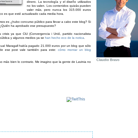
dinero. La tecnología y el diseño utilizados
no los valen. Los contenidos quizás pueden
valer más, pero nunca los 315.000 euros
co es que esté actualizado cada media hora.
os es ¿hubo concurso público para llevar a cabo este blog? Si
? ¿Quién ha aprobado ese presupuesto?
crisis ya que CiU (Convergencia i Unió, partido nacionalista
 pública y algunos medios ya se
han hecho eco de la notica
.
ual Maragall había pagado 21.000 euros por un blog que sólo
 de ese post vale también para este:
cómo montar un blog
Claudio Bravo
ino más bien lo contrario. Me imagino que la gente de Lavinia no