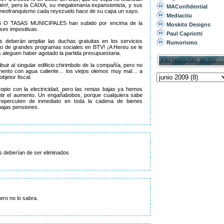
ién!, pero la CAIXA, su megalomanía expansionista, y sus
MAConfidential
l neofranquismo cada reyezuelo hace de su capa un sayo.
Mediactiu
OS O TASAS MUNICIPALES han subido por encima de la
Moskito Designs
ses impositivas.
Paul Capriotti
as deberán ampliar las duchas gratuitas en los servicios
Rumorismo
 de grandes programas sociales en BTV! ¡A Hereu se le
 aleguen haber agotado la partida presupuestaria.
ARCHIVO DEL BLOG
buir al singular edificio chirimbolo de la compañía, pero no
ento con agua caliente… los viejos olemos muy mal… a
bjetor fiscal.
ropio con la electricidad, pero las rentas bajas ya hemos
ir el aumento. Un engañabobos, porque cualquiera sabe
, repercuten de inmediato en toda la cadena de bienes
bajas pensiones.
s deberían de ser eliminados
ero no lo sabra.