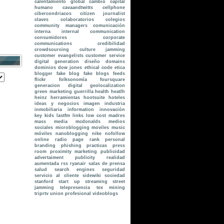
calentamiento global
cambio
capital
humano
cavaandtwitts
cellphone
cibercondriacos
citizen journalist
claves
colaboratorios
colegios
community managers
comunicación
interna internal communication
consumidores
corporate
communications
credibilidad
crowdsourcing
culture jamming
customer evangelists
customer service
digital generation
diseño
domains
dominios
dow jones
ethical code
etica
blogger
fake blog
fake blogs
feeds
flickr
folksonomía
foursquare
generacion digital
geolocalization
green marketing
guerrilla
health
heatlh
heinz
herramientas
hootsuite
hoteles
ideas y negocios
imagen
industria
inmobiliaria
information
innovación
key
kids
lastfm
links
low cost
madres
mass media
mcdonalds
medios
sociales
microblogging
moviles
music
móviles
nanoblogging
nike
nofollow
online radio
page rank
personal
branding
phishing
practicas
press
room
proximity marketing
publicidad
advertaiment
publicity
realidad
aumentada
rss
ryanair
salas de prensa
salud
search engines
seguridad
servicio al cliente
sidewiki
sociedad
stanford
start up
streaming
street
jamming
telepresencia
tex mining
triprtv
union profesional
videoblogs