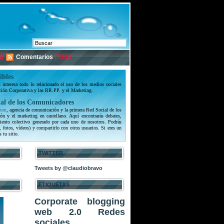
)
Comentarios
(RSS)
ibles
interesa todo lo relacionado el uso de los medios sociales
ción Corporativa y las RR.PP. y el Marketing.
al de los Comunicadores
com
, agencia de comunicación y la primera Red Social de los
ón y el marketing en castellano. Aquí encontrarás debates,
iento colectivo generado por cada uno de nosotros. Podrás
, fotos, vídeos) y compartirlo con otros usuarios. Si eres un
s tu sitio.
TWITTER
Tweets by @claudiobravo
ETIQUETAS
Corporate blogging
web 2.0
Redes
sociales