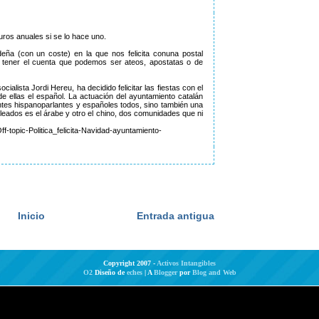
uros anuales si se lo hace uno.
deña (con un coste) en la que nos felicita conuna postal
 tener el cuenta que podemos ser ateos, apostatas o de
cialista Jordi Hereu, ha decidido felicitar las fiestas con el
e ellas el español. La actuación del ayuntamiento catalán
tes hispanoparlantes y españoles todos, sino también una
leados es el árabe y otro el chino, dos comunidades que ni
topic-Politica_felicita-Navidad-ayuntamiento-
Inicio
Entrada antigua
Copyright 2007 -
Activos Intangibles
O2
Diseño de
eches
| A
Blogger
por
Blog and Web