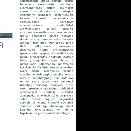
calentamiento global
cambio
capital
humano
cavaandtwitts
cellphone
cibercondriacos
citizen journalist
claves
colaboratorios
colegios
community managers
comunicación
interna internal communication
consumidores
corporate
communications
credibilidad
crowdsourcing
culture jamming
customer evangelists
customer service
digital generation
diseño
domains
dominios
dow jones
ethical code
etica
blogger
fake blog
fake blogs
feeds
flickr
folksonomía
foursquare
generacion digital
geolocalization
green marketing
guerrilla
health
heatlh
heinz
herramientas
hootsuite
hoteles
ideas y negocios
imagen
industria
inmobiliaria
information
innovación
key
kids
lastfm
links
low cost
madres
mass media
mcdonalds
medios
sociales
microblogging
moviles
music
móviles
nanoblogging
nike
nofollow
online radio
page rank
personal
branding
phishing
practicas
press
room
proximity marketing
publicidad
advertaiment
publicity
realidad
aumentada
rss
ryanair
salas de prensa
salud
search engines
seguridad
servicio al cliente
sidewiki
sociedad
stanford
start up
streaming
street
jamming
telepresencia
tex mining
triprtv
union profesional
videoblogs