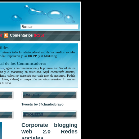
)
Comentarios
(RSS)
ibles
interesa todo lo relacionado el uso de los medios sociales
ción Corporativa y las RR.PP. y el Marketing.
al de los Comunicadores
com
, agencia de comunicación y la primera Red Social de los
ón y el marketing en castellano. Aquí encontrarás debates,
iento colectivo generado por cada uno de nosotros. Podrás
, fotos, vídeos) y compartirlo con otros usuarios. Si eres un
s tu sitio.
TWITTER
Tweets by @claudiobravo
ETIQUETAS
Corporate blogging
web 2.0
Redes
sociales