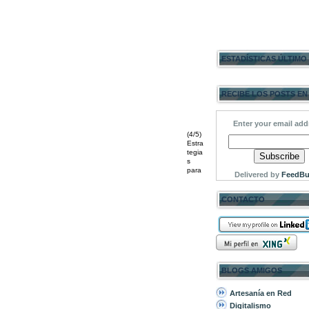
ESTADÍSTICAS ÚLTIMO
RECIBE LOS POSTS EN
Enter your email add
(4/5)
Estra
tegia
s
para
Delivered by
FeedBu
CONTACTO
BLOGS AMIGOS
Artesanía en Red
Digitalismo