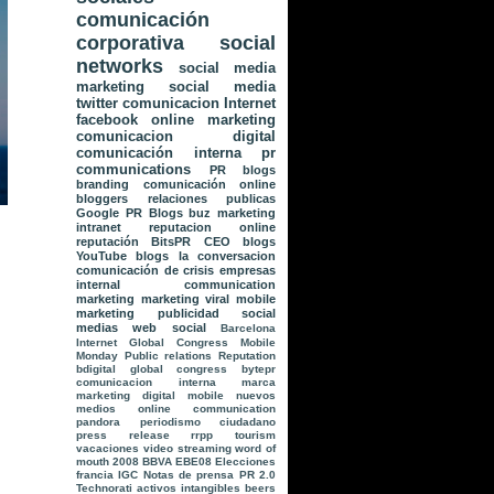
comunicación
corporativa
social
networks
social media
marketing
social media
twitter
comunicacion
Internet
facebook
online marketing
comunicacion digital
comunicación interna
pr
communications
PR
blogs
branding
comunicación online
bloggers
relaciones publicas
Google
PR Blogs
buz marketing
intranet
reputacion online
reputación
BitsPR
CEO blogs
YouTube
blogs la conversacion
comunicación de crisis
empresas
internal communication
marketing
marketing viral
mobile
marketing
publicidad
social
medias
web social
Barcelona
Internet Global Congress
Mobile
Monday
Public relations
Reputation
bdigital global congress
bytepr
comunicacion interna
marca
marketing digital
mobile
nuevos
medios
online communication
pandora
periodismo ciudadano
press release
rrpp
tourism
vacaciones
video streaming
word of
mouth
2008
BBVA
EBE08
Elecciones
francia
IGC
Notas de prensa
PR 2.0
Technorati
activos intangibles
beers