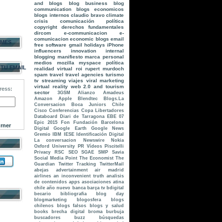
and blogs
blog business
blog
communication
blogs economicos
blogs internos
claudio bravo
climate
crisis
comunicación política
copyright
derechos fundamentales
dircom
e-communicacion
e-
comunicacion
economic blogs
email
 MES
free software
gmail
holidays
iPhone
influencers
innovation
internal
blogging
manifiesto
marca personal
medios
mozilla
myspace
política
 TU EMAIL
realidad virtual
roi
rupert murdoch
spam
travel
travel agencies
turismo
tv streaming
viajes
viral marketing
virtual reality
web 2.0 and tourism
ress:
sector
3GSM
Alianzo
Amadeus
Amazon
Apple
Blendtec
Blogs.La
Conversacion
Boca Juniors
Chile
Cisco
Conferencias
Copa Libertadores
Databoard
Diari de Tarragona
EBE 07
Epic 2015
Fon
Fundación Barcelona
rner
Digital
Google Earth
Google News
Gremio
IBM
IESE
Identificación Digital
La conversacion
Newswire
Nokia
Oxford University
PR Vídeos
Piscitelli
Privacy
RSC
SEO
SGAE
SMP
Savia
Social Media Point
The Economist
The
Guardian
Twitter Tracking
TwitterMail
abejas
advertainment
air madrid
airlines
an inconvenient truth
analisis
de contenidos
apps
asociaciones
atina
chile
año nuevo
banca
barça tv
bdigital
becario
bibliografia
blog day
blogmarketing
blogosfera
blogs
chilenos
blogs falsos
blogs y salud
books
brecha digital
broma
burbuja
buscadores
buzz
búsquedas