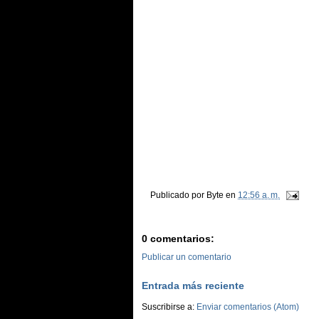
Publicado por
Byte
en
12:56 a. m.
0 comentarios:
Publicar un comentario
Entrada más reciente
Suscribirse a:
Enviar comentarios (Atom)