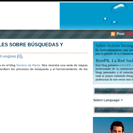
Post
(RSS
ES SOBRE BÚSQUEDAS Y
Sobre Activos Intang
En ActivosIntangibles.com nos 
para la gestión de la Comunica
ch engines
|
BytePR, La Red Soci
ra en el blog
Servicio de Alerta
. Nos muestra una serie de mapas
Este blog pertenece a
BytePR.
profesionales de la comunicaci
criben los procesos de búsqueda y el funcionamiento de los
blogs personales y el conocim
crear tu propio contenido (blog
profesional de este sector este e
TRANSLATE
Select Language
▼
CLAUDIO BRAVO