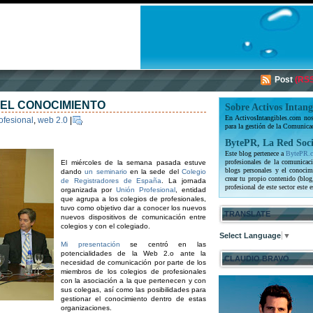
Post
(RSS
DEL CONOCIMIENTO
Sobre Activos Intang
En ActivosIntangibles.com nos 
ofesional
,
web 2.0
|
para la gestión de la Comunica
BytePR, La Red Soci
Este blog pertenece a
BytePR.
profesionales de la comunicaci
El miércoles de la semana pasada estuve
blogs personales y el conocim
dando
un seminario
en la sede del
Colegio
crear tu propio contenido (blog
de Registradores de España
. La jornada
profesional de este sector este e
organizada por
Unión Profesional
, entidad
que agrupa a los colegios de profesionales,
tuvo como objetivo dar a conocer los nuevos
TRANSLATE
nuevos dispositivos de comunicación entre
colegios y con el colegiado.
Select Language
▼
Mi presentación
se centró en las
potencialidades de la Web 2.o ante la
CLAUDIO BRAVO
necesidad de comunicación por parte de los
miembros de los colegios de profesionales
con la asociación a la que pertenecen y con
sus colegas, así como las posibilidades para
gestionar el conocimiento dentro de estas
organizaciones.