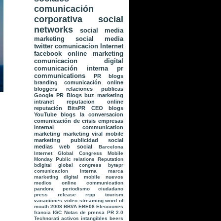
comunicación
corporativa
social
networks
social media
marketing
social media
twitter
comunicacion
Internet
facebook
online marketing
comunicacion digital
comunicación interna
pr
communications
PR
blogs
branding
comunicación online
bloggers
relaciones publicas
Google
PR Blogs
buz marketing
intranet
reputacion online
reputación
BitsPR
CEO blogs
YouTube
blogs la conversacion
comunicación de crisis
empresas
internal communication
marketing
marketing viral
mobile
marketing
publicidad
social
medias
web social
Barcelona
Internet Global Congress
Mobile
Monday
Public relations
Reputation
bdigital global congress
bytepr
comunicacion interna
marca
marketing digital
mobile
nuevos
medios
online communication
pandora
periodismo ciudadano
press release
rrpp
tourism
vacaciones
video streaming
word of
mouth
2008
BBVA
EBE08
Elecciones
francia
IGC
Notas de prensa
PR 2.0
Technorati
activos intangibles
beers