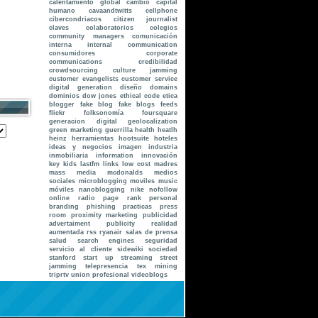
calentamiento global
cambio
capital
humano
cavaandtwitts
cellphone
cibercondriacos
citizen journalist
claves
colaboratorios
colegios
community managers
comunicación
interna internal communication
consumidores
corporate
communications
credibilidad
crowdsourcing
culture jamming
customer evangelists
customer service
digital generation
diseño
domains
dominios
dow jones
ethical code
etica
blogger
fake blog
fake blogs
feeds
flickr
folksonomía
foursquare
generacion digital
geolocalization
green marketing
guerrilla
health
heatlh
heinz
herramientas
hootsuite
hoteles
ideas y negocios
imagen
industria
inmobiliaria
information
innovación
key
kids
lastfm
links
low cost
madres
mass media
mcdonalds
medios
sociales
microblogging
moviles
music
móviles
nanoblogging
nike
nofollow
online radio
page rank
personal
branding
phishing
practicas
press
room
proximity marketing
publicidad
advertaiment
publicity
realidad
aumentada
rss
ryanair
salas de prensa
salud
search engines
seguridad
servicio al cliente
sidewiki
sociedad
stanford
start up
streaming
street
jamming
telepresencia
tex mining
triprtv
union profesional
videoblogs