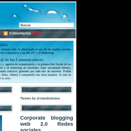
)
Comentarios
(RSS)
ibles
interesa todo lo relacionado el uso de los medios sociales
ción Corporativa y las RR.PP. y el Marketing.
al de los Comunicadores
com
, agencia de comunicación y la primera Red Social de los
ón y el marketing en castellano. Aquí encontrarás debates,
iento colectivo generado por cada uno de nosotros. Podrás
, fotos, vídeos) y compartirlo con otros usuarios. Si eres un
s tu sitio.
TWITTER
Tweets by @claudiobravo
ETIQUETAS
Corporate blogging
web 2.0
Redes
sociales