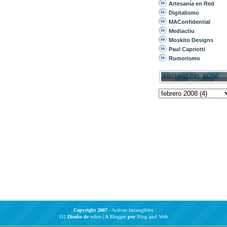
Artesanía en Red
Digitalismo
MAConfidential
Mediactiu
Moskito Designs
Paul Capriotti
Rumorismo
ARCHIVO DEL BLOG
Copyright 2007 -
Activos Intangibles
O2
Diseño de
eches
| A
Blogger
por
Blog and Web