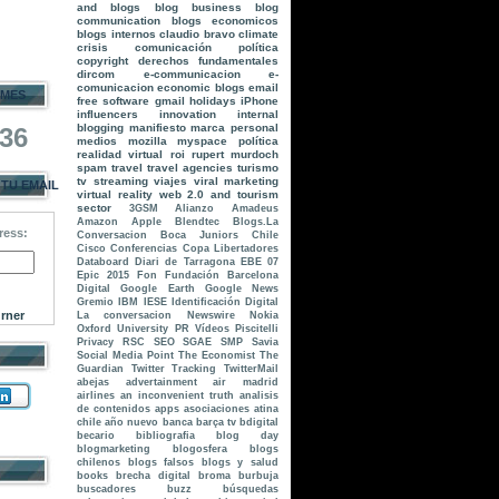
and blogs
blog business
blog
communication
blogs economicos
blogs internos
claudio bravo
climate
crisis
comunicación política
copyright
derechos fundamentales
dircom
e-communicacion
e-
comunicacion
economic blogs
email
 MES
free software
gmail
holidays
iPhone
influencers
innovation
internal
blogging
manifiesto
marca personal
036
medios
mozilla
myspace
política
realidad virtual
roi
rupert murdoch
spam
travel
travel agencies
turismo
tv streaming
viajes
viral marketing
 TU EMAIL
virtual reality
web 2.0 and tourism
sector
3GSM
Alianzo
Amadeus
Amazon
Apple
Blendtec
Blogs.La
ress:
Conversacion
Boca Juniors
Chile
Cisco
Conferencias
Copa Libertadores
Databoard
Diari de Tarragona
EBE 07
Epic 2015
Fon
Fundación Barcelona
Digital
Google Earth
Google News
Gremio
IBM
IESE
Identificación Digital
rner
La conversacion
Newswire
Nokia
Oxford University
PR Vídeos
Piscitelli
Privacy
RSC
SEO
SGAE
SMP
Savia
Social Media Point
The Economist
The
Guardian
Twitter Tracking
TwitterMail
abejas
advertainment
air madrid
airlines
an inconvenient truth
analisis
de contenidos
apps
asociaciones
atina
chile
año nuevo
banca
barça tv
bdigital
becario
bibliografia
blog day
blogmarketing
blogosfera
blogs
chilenos
blogs falsos
blogs y salud
books
brecha digital
broma
burbuja
buscadores
buzz
búsquedas