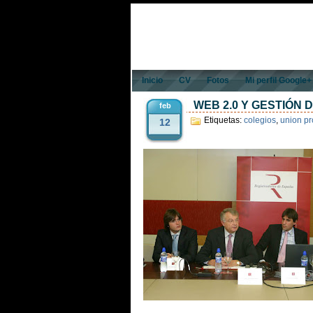
Inicio
CV
Fotos
Mi perfil Google+
WEB 2.0 Y GESTIÓN 
feb
Etiquetas:
colegios
,
union pr
12