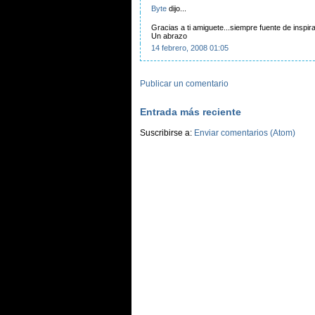
Byte
dijo...
Gracias a ti amiguete...siempre fuente de inspir
Un abrazo
14 febrero, 2008 01:05
Publicar un comentario
Entrada más reciente
Suscribirse a:
Enviar comentarios (Atom)