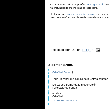
En la presentación que podéis
descargar aquí
, uti
ha profundizado mucho más en este tema.
He leído un
resumen bastante completo
de mi pre
quién se centró en los dispositivos móviles como me
Publicado por
Byte
en
4:04 p. m.
2 comentarios:
Cristóbal Cobo
dijo...
Todo un honor que alguno de nuestros apuntes p
Me pareció tremenda tu presentación!
Felicitaciones colega
un abrazo
Cristóbal
14 febrero, 2008 00:48