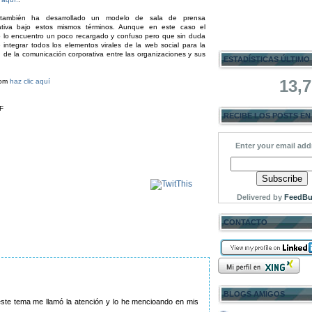
ambién ha desarrollado un modelo de sala de prensa
ativa bajo estos mismos términos. Aunque en este caso el
 lo encuentro un poco recargado y confuso pero que sin duda
e integrar todos los elementos virales de la web social para la
n de la comunicación corporativa entre las organizaciones y sus
ESTADÍSTICAS ÚLTIMO
13,
oom
haz clic aquí
F
RECIBE LOS POSTS EN
Enter your email add
Delivered by
FeedBu
CONTACTO
BLOGS AMIGOS
 este tema me llamó la atención y lo he mencioando en mis