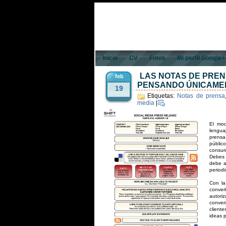
Inicio
CV
Fotos
Mi perfil Google+
LAS NOTAS DE PRE
feb
PENSANDO ÚNICAMEN
19
Etiquetas:
Notas de prensa
media
|
El mod
lengua
prensa
públic
consum
Debes a
debe a
periodi
Con la
conver
autor
conver
client
ideas p