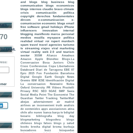
and blogs
blog business
blog
communication
blogs economicos
blogs internos
claudio bravo
climate
crisis
comunicación política
copyright
derechos fundamentales
dircom
e-communicacion
e-
comunicacion
economic blogs
email
 MES
free software
gmail
holidays
iPhone
influencers
innovation
internal
blogging
manifiesto
marca personal
770
medios
mozilla
myspace
política
realidad virtual
roi
rupert murdoch
spam
travel
travel agencies
turismo
tv streaming
viajes
viral marketing
 TU EMAIL
virtual reality
web 2.0 and tourism
sector
3GSM
Alianzo
Amadeus
Amazon
Apple
Blendtec
Blogs.La
ress:
Conversacion
Boca Juniors
Chile
Cisco
Conferencias
Copa Libertadores
Databoard
Diari de Tarragona
EBE 07
Epic 2015
Fon
Fundación Barcelona
Digital
Google Earth
Google News
Gremio
IBM
IESE
Identificación Digital
rner
La conversacion
Newswire
Nokia
Oxford University
PR Vídeos
Piscitelli
Privacy
RSC
SEO
SGAE
SMP
Savia
Social Media Point
The Economist
The
Guardian
Twitter Tracking
TwitterMail
abejas
advertainment
air madrid
airlines
an inconvenient truth
analisis
de contenidos
apps
asociaciones
atina
chile
año nuevo
banca
barça tv
bdigital
becario
bibliografia
blog day
blogmarketing
blogosfera
blogs
chilenos
blogs falsos
blogs y salud
books
brecha digital
broma
burbuja
buscadores
buzz
búsquedas