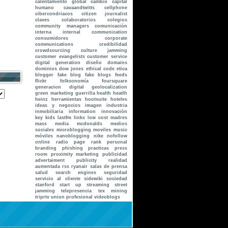
calentamiento global
cambio
capital
humano
cavaandtwitts
cellphone
cibercondriacos
citizen journalist
claves
colaboratorios
colegios
community managers
comunicación
interna internal communication
consumidores
corporate
communications
credibilidad
crowdsourcing
culture jamming
customer evangelists
customer service
digital generation
diseño
domains
dominios
dow jones
ethical code
etica
blogger
fake blog
fake blogs
feeds
flickr
folksonomía
foursquare
generacion digital
geolocalization
green marketing
guerrilla
health
heatlh
heinz
herramientas
hootsuite
hoteles
ideas y negocios
imagen
industria
inmobiliaria
information
innovación
key
kids
lastfm
links
low cost
madres
mass media
mcdonalds
medios
sociales
microblogging
moviles
music
móviles
nanoblogging
nike
nofollow
online radio
page rank
personal
branding
phishing
practicas
press
room
proximity marketing
publicidad
advertaiment
publicity
realidad
aumentada
rss
ryanair
salas de prensa
salud
search engines
seguridad
servicio al cliente
sidewiki
sociedad
stanford
start up
streaming
street
jamming
telepresencia
tex mining
triprtv
union profesional
videoblogs