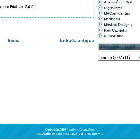
Artesanía en Red
 el de Edelman. Salu2!!!
Digitalismo
MAConfidential
Mediactiu
Moskito Designs
Paul Capriotti
Rumorismo
Inicio
Entrada antigua
ARCHIVO DEL BLOG
Copyright 2007 -
Activos Intangibles
O2
Diseño de
eches
| A
Blogger
por
Blog and Web