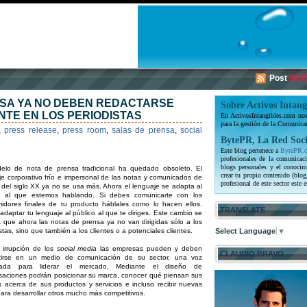
Post
(RSS
NSA YA NO DEBEN REDACTARSE
Sobre Activos Intang
TE EN LOS PERIODISTAS
En ActivosIntangibles.com nos 
para la gestión de la Comunica
,
press release
,
press room
,
salas de prensa
,
social
BytePR, La Red Soci
Este blog pertenece a
BytePR.
profesionales de la comunicaci
blogs personales y el conocim
elo de nota de prensa tradicional ha quedado obsoleto. El
crear tu propio contenido (blog
je corporativo frío e impersonal de las notas y comunicados de
profesional de este sector este e
 del siglo XX ya no se usa más. Ahora el lenguaje se adapta al
o al que estemos hablando. Si debes comunicarte con los
idores finales de tu producto háblales como lo hacen ellos.
TRANSLATE
daptar tu lenguaje al público al que te diriges. Este cambio se
 que ahora las notas de prensa ya no van dirigidas sólo a los
stas, sino que también a los clientes o a potenciales clientes.
Select Language
▼
 irrupción de los
social media
las empresas pueden y deben
CLAUDIO BRAVO
tirse en un medio de comunicación de su sector, una voz
izada para liderar el mercado. Mediante el diseño de
saciones podrán posicionar su marca, conocer qué piensan sus
es acerca de sus productos y servicios e incluso recibir nuevas
ara desarrollar otros mucho más competitivos.