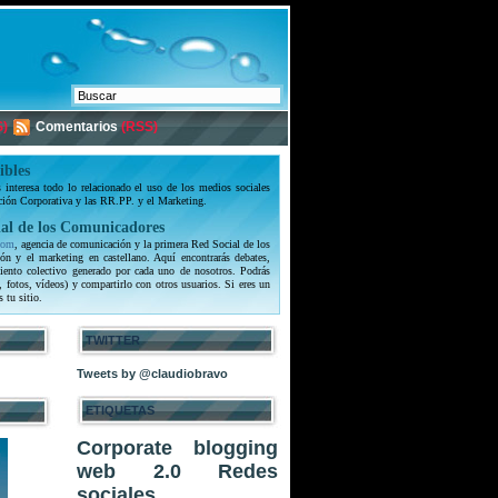
)
Comentarios
(RSS)
ibles
interesa todo lo relacionado el uso de los medios sociales
ción Corporativa y las RR.PP. y el Marketing.
al de los Comunicadores
com
, agencia de comunicación y la primera Red Social de los
ón y el marketing en castellano. Aquí encontrarás debates,
iento colectivo generado por cada uno de nosotros. Podrás
, fotos, vídeos) y compartirlo con otros usuarios. Si eres un
s tu sitio.
TWITTER
Tweets by @claudiobravo
ETIQUETAS
Corporate blogging
web 2.0
Redes
sociales