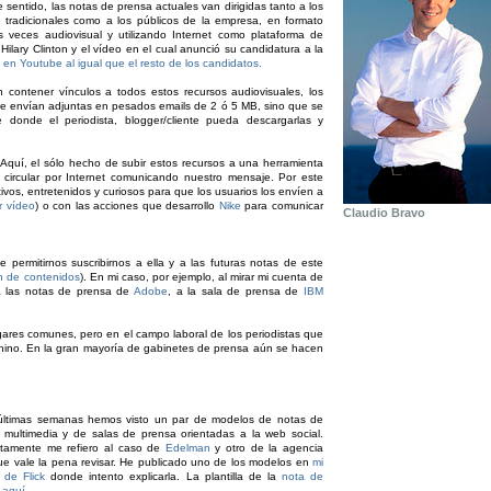
 sentido, las notas de prensa actuales van dirigidas tanto a los
 tradicionales como a los públicos de la empresa, en formato
 veces audiovisual y utilizando Internet como plataforma de
 Hilary Clinton y el vídeo en el cual anunció su candidatura a la
 en Youtube al igual que el resto de los candidatos.
 contener vínculos a todos estos recursos audiovisuales, los
 se envían adjuntas en pesados emails de 2 ó 5 MB, sino que se
e donde el periodista, blogger/cliente pueda descargarlas y
Aquí, el sólo hecho de subir estos recursos a una herramienta
circular por Internet comunicando nuestro mensaje. Por este
tivos, entretenidos y curiosos para que los usuarios los envíen a
r vídeo
) o con las acciones que desarrollo
Nike
para comunicar
Claudio Bravo
 permitirnos suscribirnos a ella y a las futuras notas de este
ón de contenidos
). En mi caso, por ejemplo, al mirar mi cuenta de
a las notas de prensa de
Adobe
, a la sala de prensa de
IBM
ares comunes, pero en el campo laboral de los periodistas que
chino. En la gran mayoría de gabinetes de prensa aún se hacen
últimas semanas hemos visto un par de modelos de notas de
 multimedia y de salas de prensa orientadas a la web social.
tamente me refiero al caso de
Edelman
y otro de la agencia
que vale la pena revisar. He publicado uno de los modelos en
mi
 de Flick
donde intento explicarla. La plantilla de la
nota de
 aquí.
.