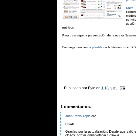
Shifft
t
corpor
modelo
permit
gestió
públicos.
Para descargar la presentación de la nueva Newsr
Descarga también
la plantilla
de la Newsroom en PD
Publicado por
Byte
en
1:18 p. m.
1 comentarios:
Juan Pablo Tapia
dijo...
Hola!!
Gracias por la actualización. Desde que salió
clases. http://juanpablotapia.cl/?p=94