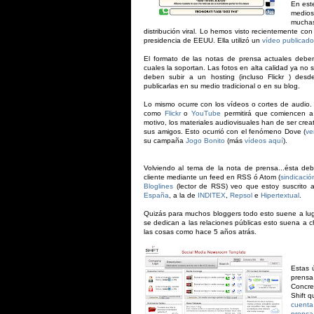
En este
medios
muchas
distribución viral. Lo hemos visto recientemente con
presidencia de EEUU. Ella utilizó un
vídeo publicado
El formato de las notas de prensa actuales deben
cuales la soportan. Las fotos en alta calidad ya no
deben subir a un hosting (incluso Flickr ) desd
publicarlas en su medio tradicional o en su blog.
Lo mismo ocurre con los vídeos o cortes de audio. 
como
Flickr
o
YouTube
permitirá que comiencen a 
motivo, los materiales audiovisuales han de ser crea
sus amigos. Esto ocurrió con el fenómeno Dove (
ve
su campaña
Jogo Bonito
(más
vídeos aquí
).
Volviendo al tema de la nota de prensa...ésta debe
cliente mediante un feed en RSS ó Atom (
sindicaci
Bloglines
(lector de RSS) veo que estoy suscrito 
España
, a la de
INDITEX
,
Repsol
e
Hipertextual
.
Quizás para muchos bloggers todo esto suene a lug
se dedican a las relaciones públicas esto suena a 
las cosas como hace 5 años atrás.
Estas 
prensa
Concre
Shift 
cuenta
prensa