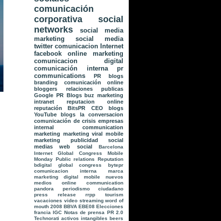
comunicación
corporativa
social
networks
social media
marketing
social media
twitter
comunicacion
Internet
facebook
online marketing
comunicacion digital
comunicación interna
pr
communications
PR
blogs
branding
comunicación online
bloggers
relaciones publicas
Google
PR Blogs
buz marketing
intranet
reputacion online
reputación
BitsPR
CEO blogs
YouTube
blogs la conversacion
comunicación de crisis
empresas
internal communication
marketing
marketing viral
mobile
marketing
publicidad
social
medias
web social
Barcelona
Internet Global Congress
Mobile
Monday
Public relations
Reputation
bdigital global congress
bytepr
comunicacion interna
marca
marketing digital
mobile
nuevos
medios
online communication
pandora
periodismo ciudadano
press release
rrpp
tourism
vacaciones
video streaming
word of
mouth
2008
BBVA
EBE08
Elecciones
francia
IGC
Notas de prensa
PR 2.0
Technorati
activos intangibles
beers