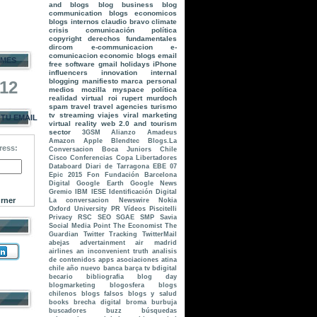
and blogs
blog business
blog
communication
blogs economicos
blogs internos
claudio bravo
climate
crisis
comunicación política
copyright
derechos fundamentales
dircom
e-communicacion
e-
comunicacion
economic blogs
email
 MES
free software
gmail
holidays
iPhone
influencers
innovation
internal
blogging
manifiesto
marca personal
912
medios
mozilla
myspace
política
realidad virtual
roi
rupert murdoch
spam
travel
travel agencies
turismo
tv streaming
viajes
viral marketing
 TU EMAIL
virtual reality
web 2.0 and tourism
sector
3GSM
Alianzo
Amadeus
Amazon
Apple
Blendtec
Blogs.La
ress:
Conversacion
Boca Juniors
Chile
Cisco
Conferencias
Copa Libertadores
Databoard
Diari de Tarragona
EBE 07
Epic 2015
Fon
Fundación Barcelona
Digital
Google Earth
Google News
Gremio
IBM
IESE
Identificación Digital
rner
La conversacion
Newswire
Nokia
Oxford University
PR Vídeos
Piscitelli
Privacy
RSC
SEO
SGAE
SMP
Savia
Social Media Point
The Economist
The
Guardian
Twitter Tracking
TwitterMail
abejas
advertainment
air madrid
airlines
an inconvenient truth
analisis
de contenidos
apps
asociaciones
atina
chile
año nuevo
banca
barça tv
bdigital
becario
bibliografia
blog day
blogmarketing
blogosfera
blogs
chilenos
blogs falsos
blogs y salud
books
brecha digital
broma
burbuja
buscadores
buzz
búsquedas