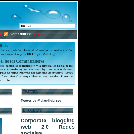
)
Comentarios
(RSS)
ibles
interesa todo lo relacionado el uso de los medios sociales
ción Corporativa y las RR.PP. y el Marketing.
al de los Comunicadores
com
, agencia de comunicación y la primera Red Social de los
ón y el marketing en castellano. Aquí encontrarás debates,
iento colectivo generado por cada uno de nosotros. Podrás
, fotos, vídeos) y compartirlo con otros usuarios. Si eres un
s tu sitio.
TWITTER
Tweets by @claudiobravo
ETIQUETAS
Corporate blogging
web 2.0
Redes
sociales