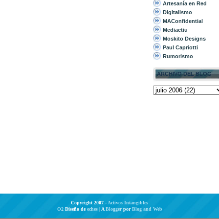
Artesanía en Red
Digitalismo
MAConfidential
Mediactiu
Moskito Designs
Paul Capriotti
Rumorismo
ARCHIVO DEL BLOG
Copyright 2007 -
Activos Intangibles
O2
Diseño de
eches
| A
Blogger
por
Blog and Web