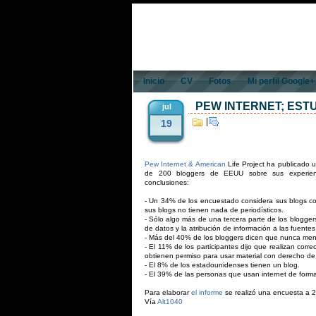
Inicio
CV
Fotos
Mi perfil Google+
PEW INTERNET; EST
jul
|
19
Pew Internet & American
Life Project ha publicado 
de 200 bloggers de EEUU sobre sus experienc
conclusiones:
- Un 34% de los encuestado considera sus blogs co
sus blogs no tienen nada de periodísticos.
- Sólo algo más de una tercera parte de los bloggers
de datos y la atribución de información a las fuente
- Más del 40% de los bloggers dicen que nunca men
- El 11% de los participantes dijo que realizan co
obtienen permiso para usar material con derecho de 
- El 8% de los estadounidenses tienen un blog.
- El 39% de las personas que usan internet de forma
Para elaborar
el informe
se realizó una encuesta a 
Vía
Alt1040