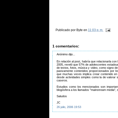
Publicado por
Byte
en
11:03 p. m.
1 comentarios:
Anónimo dijo...
En relación al post, habría que relacionarla con
2005, reveló que 57% de adolescentes estadoun
de textos, fotos, música y video, como signo d
pasivamente contenidos proporcionados por los
que muchas veces implica crear contenido en 
desde actividades simples como la de valorar se
caseros.
Estudios como los mencionados son important
blogósfera a los llamados "mainstream media", 
Saludos
JC
26 julio, 2006 19:53