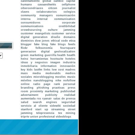
calentamiento global
cambio
capital
humano
cavaandtwitts
cellphone
cibercondriacos
citizen journalist
claves
colaboratorios
colegios
community managers
comunicación
interna internal communication
consumidores
corporate
communications
credibilidad
crowdsourcing
culture jamming
customer evangelists
customer service
digital generation
diseño
domains
dominios
dow jones
ethical code
etica
blogger
fake blog
fake blogs
feeds
flickr
folksonomía
foursquare
generacion digital
geolocalization
green marketing
guerrilla
health
heatlh
heinz
herramientas
hootsuite
hoteles
ideas y negocios
imagen
industria
inmobiliaria
information
innovación
key
kids
lastfm
links
low cost
madres
mass media
mcdonalds
medios
sociales
microblogging
moviles
music
móviles
nanoblogging
nike
nofollow
online radio
page rank
personal
branding
phishing
practicas
press
room
proximity marketing
publicidad
advertaiment
publicity
realidad
aumentada
rss
ryanair
salas de prensa
salud
search engines
seguridad
servicio al cliente
sidewiki
sociedad
stanford
start up
streaming
street
jamming
telepresencia
tex mining
triprtv
union profesional
videoblogs