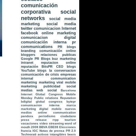
comunicación
corporativa
social
networks
social media
marketing
social media
twitter
comunicacion
Internet
facebook
online marketing
comunicacion digital
comunicación interna
pr
communications
PR
blogs
branding
comunicación online
bloggers
relaciones publicas
Google
PR Blogs
buz marketing
intranet
reputacion online
reputación
BitsPR
CEO blogs
YouTube
blogs la conversacion
comunicación de crisis
empresas
internal communication
marketing
marketing viral
mobile
marketing
publicidad
social
medias
web social
Barcelona
Internet Global Congress
Mobile
Monday
Public relations
Reputation
bdigital global congress
bytepr
comunicacion interna
marca
marketing digital
mobile
nuevos
medios
online communication
pandora
periodismo ciudadano
press release
rrpp
tourism
vacaciones
video streaming
word of
mouth
2008
BBVA
EBE08
Elecciones
francia
IGC
Notas de prensa
PR 2.0
Technorati
activos intangibles
beers