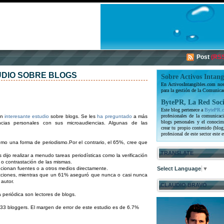
Post
(RSS
UDIO SOBRE BLOGS
Sobre Activos Intang
En ActivosIntangibles.com nos 
para la gestión de la Comunica
BytePR, La Red Soci
Este blog pertenece a
BytePR.
profesionales de la comunicaci
un
interesante estudio
sobre blogs. Se les
ha preguntado
a más
blogs personales y el conocim
ias personales con sus microaudiencias. Algunas de las
crear tu propio contenido (blog
profesional de este sector este e
mo una forma de periodismo.Por el contrario, el 65%, cree que
TRANSLATE
 dijo realizar a menudo tareas periodísticas como la verificación
s o contrastación de las mismas.
cionan fuentes o a otros medios directamente.
Select Language
▼
rrecciones, mientras que un 61% aseguró que nunca o casi nunca
autor.
CLAUDIO BRAVO
 periódica son lectores de blogs.
233 bloggers. El margen de error de este estudio es de 6.7%