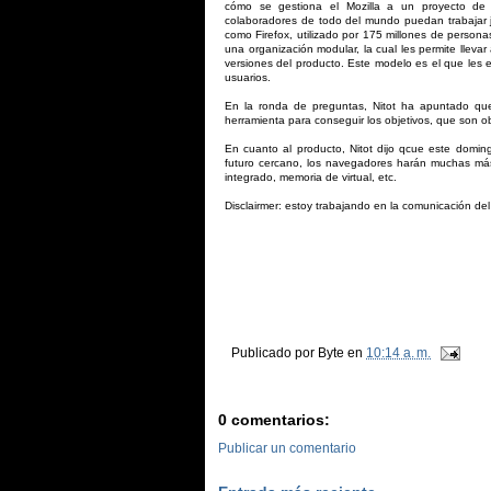
cómo se gestiona el Mozilla a un proyecto de
colaboradores de todo del mundo puedan trabajar ju
como Firefox, utilizado por 175 millones de perso
una organización modular, la cual les permite lleva
versiones del producto. Este modelo es el que les e
usuarios.
En la ronda de preguntas, Nitot ha apuntado que 
herramienta para conseguir los objetivos, que son o
En cuanto al producto, Nitot dijo qcue este domin
futuro cercano, los navegadores harán muchas má
integrado, memoria de virtual, etc.
Disclairmer: estoy trabajando en la comunicación de
Publicado por
Byte
en
10:14 a. m.
0 comentarios:
Publicar un comentario