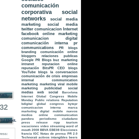
comunicación
corporativa
social
networks
social media
marketing
social media
twitter
comunicacion
Internet
facebook
online marketing
comunicacion digital
comunicación interna
pr
communications
PR
blogs
branding
comunicación online
bloggers
relaciones publicas
Google
PR Blogs
buz marketing
intranet
reputacion online
reputación
BitsPR
CEO blogs
YouTube
blogs la conversacion
comunicación de crisis
empresas
internal communication
marketing
marketing viral
mobile
marketing
publicidad
social
medias
web social
Barcelona
 MES
Internet Global Congress
Mobile
Monday
Public relations
Reputation
bdigital global congress
bytepr
632
comunicacion interna
marca
marketing digital
mobile
nuevos
medios
online communication
pandora
periodismo ciudadano
 TU EMAIL
press release
rrpp
tourism
vacaciones
video streaming
word of
mouth
2008
BBVA
EBE08
Elecciones
francia
IGC
Notas de prensa
PR 2.0
ress:
Technorati
activos intangibles
beers