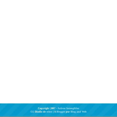
Copyright 2007 -
Activos Intangibles
O2
Diseño de
eches
| A
Blogger
por
Blog and Web