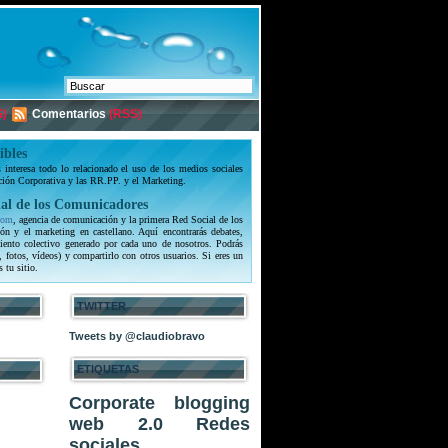
)
Comentarios
(RSS)
ibles
interesa todo lo relacionado el uso de los medios sociales
ción Corporativa y las RR.PP. y el Marketing.
al de los Comunicadores
com
, agencia de comunicación y la primera Red Social de los
ón y el marketing en castellano. Aquí encontrarás debates,
iento colectivo generado por cada uno de nosotros. Podrás
, fotos, vídeos) y compartirlo con otros usuarios. Si eres un
s tu sitio.
TWITTER
Tweets by @claudiobravo
ETIQUETAS
Corporate blogging
web 2.0
Redes
sociales