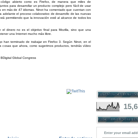
 código abierto como es Firefox, de manera que miles de
ntos para desarrollar un producto complejo pero fácil de usar
nas en más de 47 idiomas. Ninot ha comentado que cuentan con
r a adelante el proceso colaborativo de desarrollo de las nuevas
stá permitiendo que la innovación esté al alcance de todos los
el dinero no es el objetivo final para Mozilla, sino que una
btener una Internet mucho más libre.
go han terminado de trabajar en Firefox 3. Según Ninot, en el
s cosas que ahora, como sugerirnos productos, tendrás vídeo
l BDigital Global Congress
ESTADÍSTICAS ÚLTIMO
15,
RECIBE LOS POSTS EN
Enter your email add