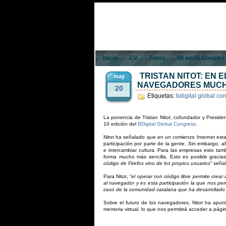
Inicio
CV
Fotos
Mi perfil Google+
TRISTAN NITOT: EN
may
NAVEGADORES MUCH
20
Etiquetas:
bdigital global co
La ponencia de Tristan Nitot, cofundador y Presid
10 edición del
BDigital Global Congress
.
Nitot ha señalado que en un comienzo Internet esta
participación por parte de la gente. Sin embargo, a
e intercambiar cultura. Para las empresas esto tam
forma mucho más sencilla. Esto es posible gracias
código de Firefox vino de los propios usuarios
” seña
Para Nitot, “
el operar con código libre permite crea
al navegador y es esta participación la que nos per
caso de la comunidad catalana que ha desarrollado 
Sobre el futuro de los navegadores, Nitot ha ap
memoria virtual, lo que nos permitirá acceder a pá