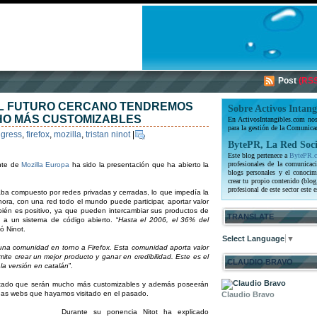
Post
(RSS
 EL FUTURO CERCANO TENDREMOS
Sobre Activos Intang
O MÁS CUSTOMIZABLES
En ActivosIntangibles.com nos 
para la gestión de la Comunica
ngress
,
firefox
,
mozilla
,
tristan ninot
|
BytePR, La Red Soci
Este blog pertenece a
BytePR.
profesionales de la comunicaci
ente de
Mozilla Europa
ha sido la presentación que ha abierto la
blogs personales y el conocim
crear tu propio contenido (blog
profesional de este sector este e
ba compuesto por redes privadas y cerradas, lo que impedía la
hora, con una red todo el mundo puede participar, aportar valor
bién es positivo, ya que pueden intercambiar sus productos de
TRANSLATE
 a un sistema de código abierto. “
Hasta el 2006, el 36% del
ló Ninot.
Select Language
▼
r una comunidad en torno a Firefox. Esta comunidad aporta valor
mite crear un mejor producto y ganar en credibilidad. Este es el
CLAUDIO BRAVO
la versión en catalán
”.
untado que serán mucho más customizables y además poseerán
ginas webs que hayamos visitado en el pasado.
Claudio Bravo
Durante su ponencia Nitot ha explicado