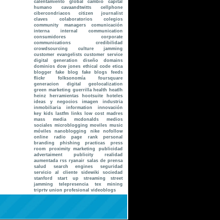
calentamiento global
cambio
capital
humano
cavaandtwitts
cellphone
cibercondriacos
citizen journalist
claves
colaboratorios
colegios
community managers
comunicación
interna internal communication
consumidores
corporate
communications
credibilidad
crowdsourcing
culture jamming
customer evangelists
customer service
digital generation
diseño
domains
dominios
dow jones
ethical code
etica
blogger
fake blog
fake blogs
feeds
flickr
folksonomía
foursquare
generacion digital
geolocalization
green marketing
guerrilla
health
heatlh
heinz
herramientas
hootsuite
hoteles
ideas y negocios
imagen
industria
inmobiliaria
information
innovación
key
kids
lastfm
links
low cost
madres
mass media
mcdonalds
medios
sociales
microblogging
moviles
music
móviles
nanoblogging
nike
nofollow
online radio
page rank
personal
branding
phishing
practicas
press
room
proximity marketing
publicidad
advertaiment
publicity
realidad
aumentada
rss
ryanair
salas de prensa
salud
search engines
seguridad
servicio al cliente
sidewiki
sociedad
stanford
start up
streaming
street
jamming
telepresencia
tex mining
triprtv
union profesional
videoblogs