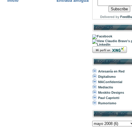
Inicio
Entrada antigua
Delivered by
FeedBu
CONTACTO
BLOGS AMIGOS
Artesanía en Red
Digitalismo
MAConfidential
Mediactiu
Moskito Designs
Paul Capriotti
Rumorismo
ARCHIVO DEL BLOG