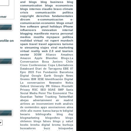
and blogs
blog business
blog
communication
blogs economicos
blogs internos
claudio bravo
climate
crisis
comunicación política
copyright
derechos fundamentales
rner
dircom
e-communicacion
e-
comunicacion
economic blogs
email
free software
gmail
holidays
iPhone
influencers
innovation
internal
blogging
manifiesto
marca personal
medios
mozilla
myspace
política
realidad virtual
roi
rupert murdoch
spam
travel
travel agencies
turismo
tv streaming
viajes
viral marketing
virtual reality
web 2.0 and tourism
sector
3GSM
Alianzo
Amadeus
Amazon
Apple
Blendtec
Blogs.La
Conversacion
Boca Juniors
Chile
Cisco
Conferencias
Copa Libertadores
Databoard
Diari de Tarragona
EBE 07
Epic 2015
Fon
Fundación Barcelona
Digital
Google Earth
Google News
Gremio
IBM
IESE
Identificación Digital
La conversacion
Newswire
Nokia
Oxford University
PR Vídeos
Piscitelli
Privacy
RSC
SEO
SGAE
SMP
Savia
Social Media Point
The Economist
The
Guardian
Twitter Tracking
TwitterMail
abejas
advertainment
air madrid
airlines
an inconvenient truth
analisis
de contenidos
apps
asociaciones
atina
chile
año nuevo
banca
barça tv
bdigital
becario
bibliografia
blog day
blogmarketing
blogosfera
blogs
chilenos
blogs falsos
blogs y salud
books
brecha digital
broma
burbuja
buscadores
buzz
búsquedas